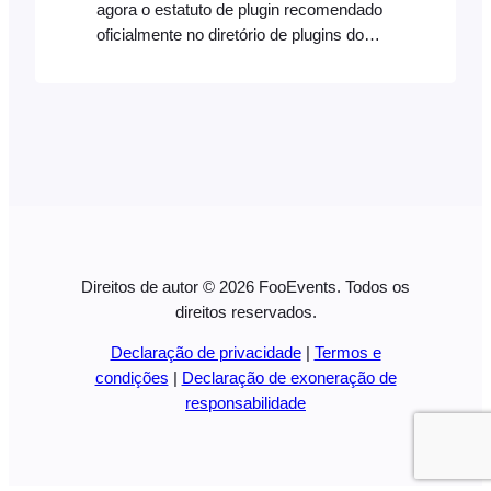
agora o estatuto de plugin recomendado
oficialmente no diretório de plugins do
WPML. Trabalhámos intensamente com
a equipa do WordPress Multilingual
(WPML) para garantir que todos os
plugins FooEvents sejam compatíveis,
para que possa traduzir conteúdos para
diferentes idiomas e gerir sites totalmente
multilingues. O WPML facilita a gestão de
um site multilingue com um único…
Direitos de autor © 2026 FooEvents. Todos os
direitos reservados.
Declaração de privacidade
|
Termos e
condições
|
Declaração de exoneração de
responsabilidade