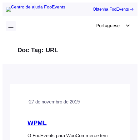
Saltar
Obtenha FooEvents
para
o
Portuguese
conteúdo
English
German
Doc Tag:
URL
Dutch
Spanish
Italian
French
Polish
·
27 de novembro de 2019
Czech
Greek
WPML
O FooEvents para WooCommerce tem