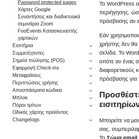
Password protected pages
Το WordPress α
Χάρτες Google
περιήγησης, ώστ
Συναντήσεις και διαδικτυακά
πρόσβασης αν ε
σεμινάρια Zoom
FooEvents Κατασκευαστής
Εάν χρησιμοποιε
χαρτικών
χρήστης δεν θα 
Εισιτήρια
σελίδα. Το Wor
Συμμετέχοντες
Σημείο πώλησης (POS)
οπότε αν ένας 
Εφαρμογή Check-ins
διαφορετικούς κ
Μεταφράσεις
πρόσβασης για 
Περιπτώσεις χρήσης
Αποσπάσματα κώδικα
Προσθέστε
Μπλοκ
εισιτηρίω
Πόροι τρίτων
Οδικός χάρτης προϊόντος
Changelogs
Μπορείτε να μο
σας, συμπεριλαμ
Το
Σώμα email 