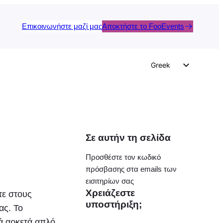
Επικοινωνήστε μαζί μας
Αποκτήστε το FooEvents
Greek
English
German
Dutch
Spanish
Σε αυτήν τη σελίδα
Italian
Προσθέστε τον κωδικό
Portuguese
πρόσβασης στα emails των
French
εισιτηρίων σας
Χρειάζεστε
τε στους
Polish
υποστήριξη;
ας. Το
Czech
ά αρκετά απλό