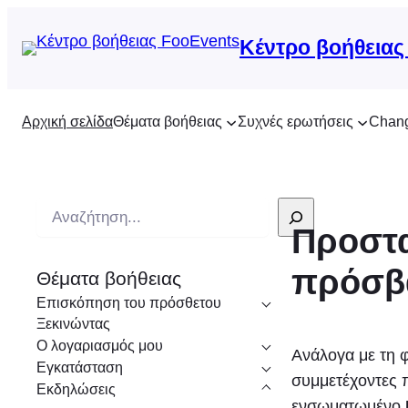
Κέντρο βοήθειας
Αρχική σελίδα
Θέματα βοήθειας
Συχνές ερωτήσεις
Chan
Α
Προστα
ν
α
πρόσβ
Θέματα βοήθειας
ζ
Επισκόπηση του πρόσθετου
ή
Ξεκινώντας
τ
Ο λογαριασμός μου
Ανάλογα με τη φ
η
Εγκατάσταση
συμμετέχοντες 
σ
Εκδηλώσεις
ενσωματωμένο