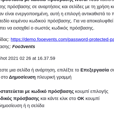
 της πρόσβασης σε αναρτήσεις και σελίδες με τη χρήση 
 είναι ενεργοποιημένη, αυτή η επιλογή αντικαθιστά το 
πεδίο κειμένου κωδικού πρόσβασης. Για να αποκαλυφθεί
έπει να εισαχθεί ο σωστός κωδικός πρόσβασης.
ίδας:
https://demo.fooevents.com/password-protected-p
ασης:
Foo3vents
στε μια σελίδα ή ανάρτηση, επιλέξτε το
Επεξεργασία
σύ
α
στο
Δημοσίευση
πλευρική γραμμή
στατεύεται με κωδικό πρόσβασης
κουμπί επιλογής
δικός πρόσβασης
και κάντε κλικ στο
OK
κουμπί
ημοσίευση ή η σελίδα