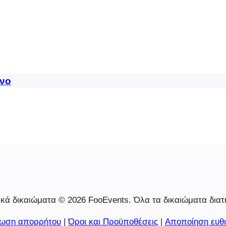
νο
κά δικαιώματα © 2026 FooEvents. Όλα τα δικαιώματα διατ
ωση απορρήτου
|
Όροι και Προϋποθέσεις
|
Αποποίηση ευθ