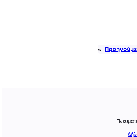
«
Προηγούμε
Πνευματι
Δήλ