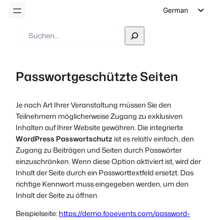
German
English
Suche
Dutch
Spanish
Passwortgeschützte Seiten
Italian
Portuguese
Je nach Art Ihrer Veranstaltung müssen Sie den
French
Teilnehmern möglicherweise Zugang zu exklusiven
Polish
Inhalten auf Ihrer Website gewähren. Die integrierte
WordPress Passwortschutz
ist es relativ einfach, den
Czech
Zugang zu Beiträgen und Seiten durch Passwörter
Greek
einzuschränken. Wenn diese Option aktiviert ist, wird der
Inhalt der Seite durch ein Passworttextfeld ersetzt. Das
richtige Kennwort muss eingegeben werden, um den
Inhalt der Seite zu öffnen.
Beispielseite:
https://demo.fooevents.com/password-