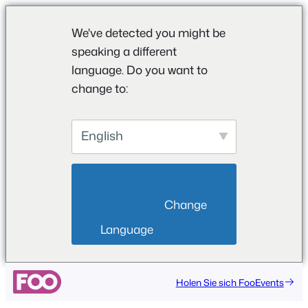
We've detected you might be
speaking a different
language. Do you want to
change to:
English
                        Change 
Language                    
Holen Sie sich FooEvents