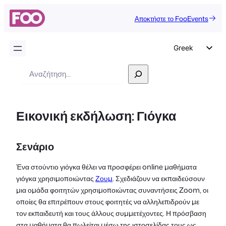
Αποκτήστε το FooEvents
Greek
English
Αναζήτηση
German
Dutch
Εικονική εκδήλωση: Γιόγκα
Spanish
Italian
Σενάριο
Portuguese
French
Ένα στούντιο γιόγκα θέλει να προσφέρει online μαθήματα
γιόγκα χρησιμοποιώντας
Ζουμ
. Σχεδιάζουν να εκπαιδεύσουν
Polish
μια ομάδα φοιτητών χρησιμοποιώντας συναντήσεις Zoom, οι
Czech
οποίες θα επιτρέπουν στους φοιτητές να αλληλεπιδρούν με
τον εκπαιδευτή και τους άλλους συμμετέχοντες. Η πρόσβαση
στα μαθήματα θα πωλείται μέσω της ιστοσελίδας τους ως