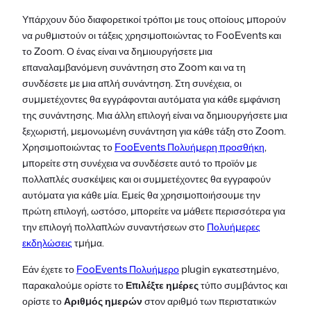
Υπάρχουν δύο διαφορετικοί τρόποι με τους οποίους μπορούν
να ρυθμιστούν οι τάξεις χρησιμοποιώντας το FooEvents και
το Zoom. Ο ένας είναι να δημιουργήσετε μια
επαναλαμβανόμενη συνάντηση στο Zoom και να τη
συνδέσετε με μια απλή συνάντηση. Στη συνέχεια, οι
συμμετέχοντες θα εγγράφονται αυτόματα για κάθε εμφάνιση
της συνάντησης. Μια άλλη επιλογή είναι να δημιουργήσετε μια
ξεχωριστή, μεμονωμένη συνάντηση για κάθε τάξη στο Zoom.
Χρησιμοποιώντας το
FooEvents Πολυήμερη προσθήκη
,
μπορείτε στη συνέχεια να συνδέσετε αυτό το προϊόν με
πολλαπλές συσκέψεις και οι συμμετέχοντες θα εγγραφούν
αυτόματα για κάθε μία. Εμείς θα χρησιμοποιήσουμε την
πρώτη επιλογή, ωστόσο, μπορείτε να μάθετε περισσότερα για
την επιλογή πολλαπλών συναντήσεων στο
Πολυήμερες
εκδηλώσεις
τμήμα.
Εάν έχετε το
FooEvents Πολυήμερο
plugin εγκατεστημένο,
παρακαλούμε ορίστε το
Επιλέξτε ημέρες
τύπο συμβάντος και
ορίστε το
Αριθμός ημερών
στον αριθμό των περιστατικών