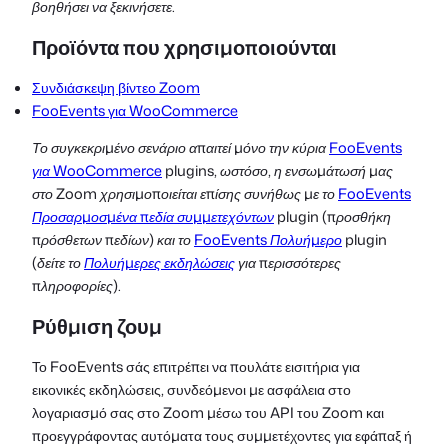
βοηθήσει να ξεκινήσετε.
Προϊόντα που χρησιμοποιούνται
Συνδιάσκεψη βίντεο Zoom
FooEvents για WooCommerce
Το συγκεκριμένο σενάριο απαιτεί μόνο την κύρια
FooEvents
για WooCommerce
plugins, ωστόσο, η ενσωμάτωσή μας
στο Zoom χρησιμοποιείται επίσης συνήθως με το
FooEvents
Προσαρμοσμένα πεδία συμμετεχόντων
plugin (προσθήκη
πρόσθετων πεδίων) και το
FooEvents Πολυήμερο
plugin
(δείτε το
Πολυήμερες εκδηλώσεις
για περισσότερες
πληροφορίες).
Ρύθμιση ζουμ
Το FooEvents σάς επιτρέπει να πουλάτε εισιτήρια για
εικονικές εκδηλώσεις, συνδεόμενοι με ασφάλεια στο
λογαριασμό σας στο Zoom μέσω του API του Zoom και
προεγγράφοντας αυτόματα τους συμμετέχοντες για εφάπαξ ή