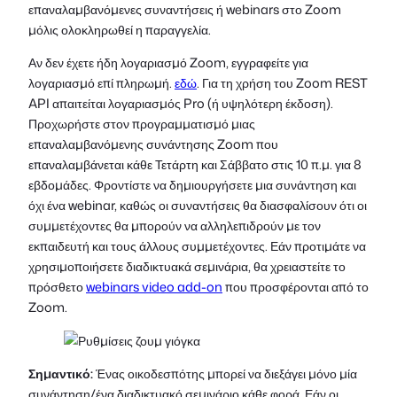
επαναλαμβανόμενες συναντήσεις ή webinars στο Zoom
μόλις ολοκληρωθεί η παραγγελία.
Αν δεν έχετε ήδη λογαριασμό Zoom, εγγραφείτε για
λογαριασμό επί πληρωμή.
εδώ
. Για τη χρήση του Zoom REST
API απαιτείται λογαριασμός Pro (ή υψηλότερη έκδοση).
Προχωρήστε στον προγραμματισμό μιας
επαναλαμβανόμενης συνάντησης Zoom που
επαναλαμβάνεται κάθε Τετάρτη και Σάββατο στις 10 π.μ. για 8
εβδομάδες. Φροντίστε να δημιουργήσετε μια συνάντηση και
όχι ένα webinar, καθώς οι συναντήσεις θα διασφαλίσουν ότι οι
συμμετέχοντες θα μπορούν να αλληλεπιδρούν με τον
εκπαιδευτή και τους άλλους συμμετέχοντες. Εάν προτιμάτε να
χρησιμοποιήσετε διαδικτυακά σεμινάρια, θα χρειαστείτε το
πρόσθετο
webinars video add-on
που προσφέρονται από το
Zoom.
Σημαντικό:
Ένας οικοδεσπότης μπορεί να διεξάγει μόνο μία
συνάντηση/ένα διαδικτυακό σεμινάριο κάθε φορά. Εάν οι