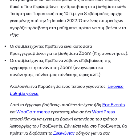
πακέτο που περιλαμβάνει την πρόσβαση στα μαθήματα κάθε
Τετάρτη και Παρασκευή στις 10 π.μ. για 8 εβδομάδες, αρχής
γενομένης από την 1η Ιουνίου 2022. Όταν ένας συμμετέχων
αγοράζει πρόσβαση στα μαθήματα, πρέπει να συμβαίνουν τα
εξής:
Οι συμμετέχοντες πρέπει να είναι αυτόματα
προεγγεγραμμένοι για τα μαθήματα Zoom (π.χ. συναντήσεις).
Οι συμμετέχοντες πρέπει να λάβουν επιβεβαίωση της
εγγραφής στη συνάντηση Zoom (αναγνωριστικό
συνάντησης, σύνδεσμος σύνδεσης, ώρες κ.λπ.)
Ακολουθεί ένα παράδειγμα ενός τέτοιου γεγονότος:
Εικονικό
μάθημα γιόγκα
Αυτό το έγγραφο βοήθειας υποθέτει ότι έχετε ήδη
FooEvents
και
WooCommerce
εγκατεστημένο σε ένα
WordPress
ιστοσελίδα και να έχετε μια βασική κατανόηση του τρόπου
λειτουργίας του FooEvents. Εάν είστε νέοι στο FooEvents, θα
πρέπει να διαβάσετε το
Ξεκινώντας
οδηγός για να σας