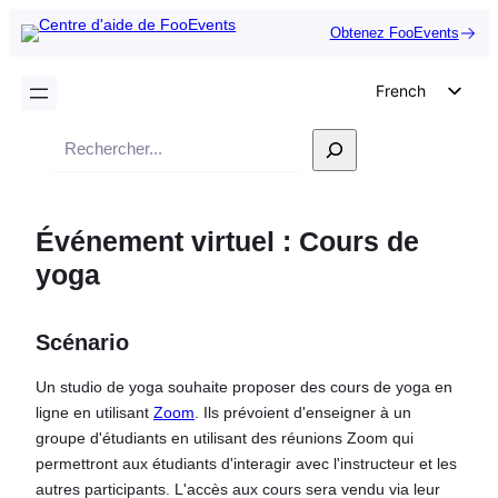
Obtenez FooEvents
French
English
Recherche
German
Dutch
Événement virtuel : Cours de
Spanish
yoga
Italian
Portuguese
Scénario
Polish
Czech
Un studio de yoga souhaite proposer des cours de yoga en
ligne en utilisant
Zoom
. Ils prévoient d'enseigner à un
Greek
groupe d'étudiants en utilisant des réunions Zoom qui
permettront aux étudiants d'interagir avec l'instructeur et les
autres participants. L'accès aux cours sera vendu via leur