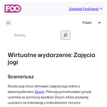
Zdobądź FooEvents
Polish
English
Wyszukiwanie
German
Dutch
Wirtualne wydarzenie: Zajęcia
Spanish
jogi
Italian
Portuguese
Scenariusz
French
Czech
Studio jogi chce oferować zajęcia jogi online z
wykorzystaniem
Zoom
. Planują poinstruować grupę
Greek
uczniów za pomocą spotkań Zoom, które pozwolą
uczniom na interakcję z instruktorem i innymi