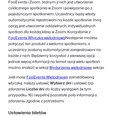
FooEvents i Zoom. Jednym z nich jest utworzenie
cyklicznego spotkania w Zoom i powiązanie go z
pojedynczym spotkaniem. Uczestnicy będą wtedy
automatycznie rejestrowani na każde spotkanie. Inną
opcją jest utworzenie oddzielnych, indywidualnych
spotkań dla każdej klasy w Zoom. Korzystanie z
FooEvents Wtyczka wielodniowa
Następnie możesz
połączyć ten produkt z wieloma spotkaniami, a
uczestnicy zostaną automatycznie zarejestrowani na
każde z nich. Będziemy korzystać z pierwszej opcji,
jednak więcej informacji na temat opcji wielu spotkań
można znaleźć w sekcji
Wydarzenia wielodniowe
sekcja.
Jeśli masz
FooEvents Wielodniowy
zainstalowaną
wtyczkę, należy ustawić
Wybierz dni
i ustawić typ
zdarzenia
Liczba dni
do liczby wystąpień (w tym
przypadku 16) i wypełnij pozostałe pola informacji o
zdarzeniu zgodnie z potrzebami.
Ustawienia biletów