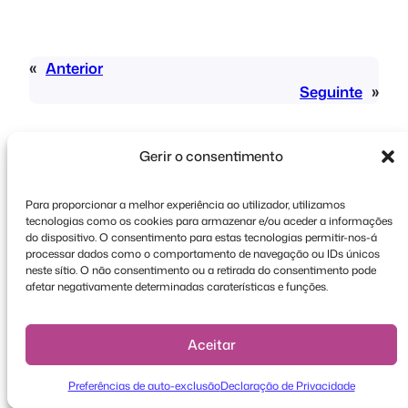
«
Anterior
Seguinte
»
Gerir o consentimento
Para proporcionar a melhor experiência ao utilizador, utilizamos
tecnologias como os cookies para armazenar e/ou aceder a informações
Direitos de autor © 2026 FooEvents. Todos os
do dispositivo. O consentimento para estas tecnologias permitir-nos-á
processar dados como o comportamento de navegação ou IDs únicos
direitos reservados.
neste sítio. O não consentimento ou a retirada do consentimento pode
afetar negativamente determinadas caraterísticas e funções.
Declaração de privacidade
|
Termos e
condições
|
Declaração de exoneração de
responsabilidade
Aceitar
Preferências de auto-exclusão
Declaração de Privacidade