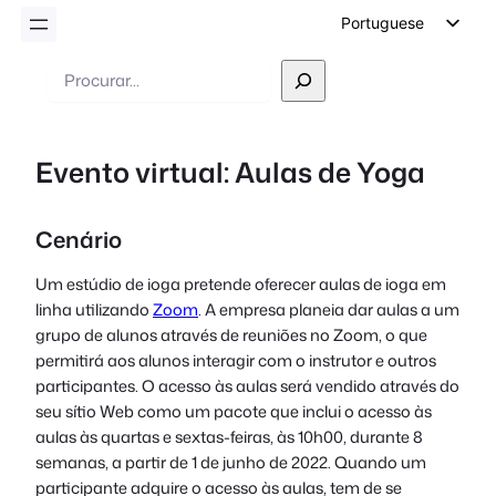
Portuguese
English
Pesquisar
German
Dutch
Evento virtual: Aulas de Yoga
Spanish
Italian
Cenário
French
Polish
Um estúdio de ioga pretende oferecer aulas de ioga em
linha utilizando
Zoom
. A empresa planeia dar aulas a um
Czech
grupo de alunos através de reuniões no Zoom, o que
Greek
permitirá aos alunos interagir com o instrutor e outros
participantes. O acesso às aulas será vendido através do
seu sítio Web como um pacote que inclui o acesso às
aulas às quartas e sextas-feiras, às 10h00, durante 8
semanas, a partir de 1 de junho de 2022. Quando um
participante adquire o acesso às aulas, tem de se