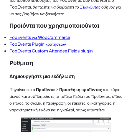
του τρόπου λειτουργίας του FooEvents. Εάν είστε νέοι στο
FooEvents, θα πρέπει να διαβάσετε το
Ξεκινώντας
οδηγός για
να σας βοηθήσει να ξεκινήσετε.
Προϊόντα που χρησιμοποιούνται
FooEvents για WooCommerce
FooEvents Plugin κρατήσεων
FooEvents Custom Attendee Fields plugin
Ρύθμιση
Δημιουργήστε μια εκδήλωση
Πηγαίνετε στο
Προϊόντα
>
Προσθήκη προϊόντος
στο κύριο
μενού και συμπληρώστε τα τυπικά πεδία του προϊόντος, όπως
ο τίτλος, το σώμα, η περιγραφή, οι ετικέτες, οι κατηγορίες, η
χαρακτηριστική εικόνα και η γκαλερί, όπως απαιτείται.