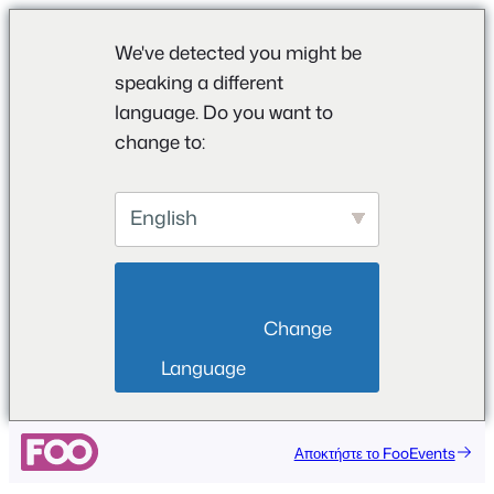
We've detected you might be
speaking a different
language. Do you want to
change to:
English
                        Change 
Language                    
Αποκτήστε το FooEvents