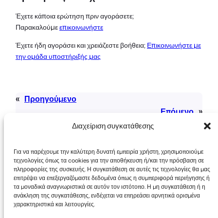
Έχετε κάποια ερώτηση πριν αγοράσετε;
Παρακαλούμε
επικοινωνήστε
Έχετε ήδη αγοράσει και χρειάζεστε βοήθεια;
Επικοινωνήστε με
την ομάδα υποστήριξής μας
«
Προηγούμενο
Επόμενο
»
Διαχείριση συγκατάθεσης
Για να παρέχουμε την καλύτερη δυνατή εμπειρία χρήστη, χρησιμοποιούμε
τεχνολογίες όπως τα cookies για την αποθήκευση ή/και την πρόσβαση σε
πληροφορίες της συσκευής. Η συγκατάθεση σε αυτές τις τεχνολογίες θα μας
επιτρέψει να επεξεργαζόμαστε δεδομένα όπως η συμπεριφορά περιήγησης ή
τα μοναδικά αναγνωριστικά σε αυτόν τον ιστότοπο. Η μη συγκατάθεση ή η
Πνευματικά δικαιώματα © 2026 FooEvents. Όλα
ανάκληση της συγκατάθεσης, ενδέχεται να επηρεάσει αρνητικά ορισμένα
τα δικαιώματα διατηρούνται.
χαρακτηριστικά και λειτουργίες.