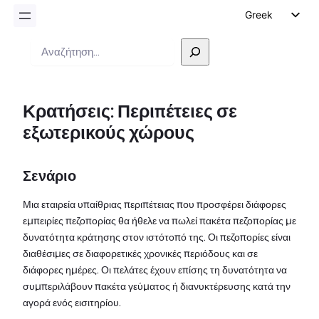
Greek
English
Αναζήτηση
German
Dutch
Κρατήσεις: Περιπέτειες σε
Spanish
εξωτερικούς χώρους
Italian
Portuguese
Σενάριο
French
Polish
Μια εταιρεία υπαίθριας περιπέτειας που προσφέρει διάφορες
εμπειρίες πεζοπορίας θα ήθελε να πωλεί πακέτα πεζοπορίας με
Czech
δυνατότητα κράτησης στον ιστότοπό της. Οι πεζοπορίες είναι
διαθέσιμες σε διαφορετικές χρονικές περιόδους και σε
διάφορες ημέρες. Οι πελάτες έχουν επίσης τη δυνατότητα να
συμπεριλάβουν πακέτα γεύματος ή διανυκτέρευσης κατά την
αγορά ενός εισιτηρίου.