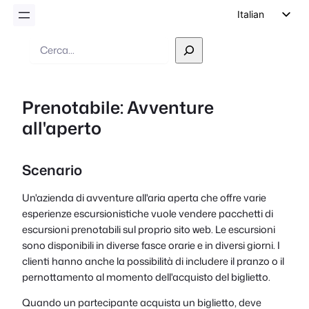
Italian
English
Ricerca
German
Dutch
Prenotabile: Avventure
Spanish
all'aperto
Portuguese
French
Scenario
Polish
Czech
Un'azienda di avventure all'aria aperta che offre varie
esperienze escursionistiche vuole vendere pacchetti di
Greek
escursioni prenotabili sul proprio sito web. Le escursioni
sono disponibili in diverse fasce orarie e in diversi giorni. I
clienti hanno anche la possibilità di includere il pranzo o il
pernottamento al momento dell'acquisto del biglietto.
Quando un partecipante acquista un biglietto, deve