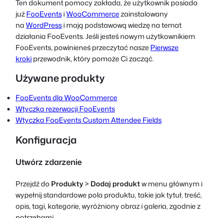
Ten dokument pomocy zakłada, że użytkownik posiada
już
FooEvents
i
WooCommerce
zainstalowany
na
WordPress
i mają podstawową wiedzę na temat
działania FooEvents. Jeśli jesteś nowym użytkownikiem
FooEvents, powinieneś przeczytać nasze
Pierwsze
kroki
przewodnik, który pomoże Ci zacząć.
Używane produkty
FooEvents dla WooCommerce
Wtyczka rezerwacji FooEvents
Wtyczka FooEvents Custom Attendee Fields
Konfiguracja
Utwórz zdarzenie
Przejdź do
Produkty
>
Dodaj produkt
w menu głównym i
wypełnij standardowe pola produktu, takie jak tytuł, treść,
opis, tagi, kategorie, wyróżniony obraz i galeria, zgodnie z
potrzebami.