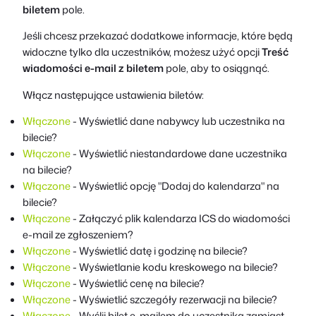
biletem
pole.
Jeśli chcesz przekazać dodatkowe informacje, które będą
widoczne tylko dla uczestników, możesz użyć opcji
Treść
wiadomości e-mail z biletem
pole, aby to osiągnąć.
Włącz następujące ustawienia biletów:
Włączone
- Wyświetlić dane nabywcy lub uczestnika na
bilecie?
Włączone
- Wyświetlić niestandardowe dane uczestnika
na bilecie?
Włączone
- Wyświetlić opcję "Dodaj do kalendarza" na
bilecie?
Włączone
- Załączyć plik kalendarza ICS do wiadomości
e-mail ze zgłoszeniem?
Włączone
- Wyświetlić datę i godzinę na bilecie?
Włączone
- Wyświetlanie kodu kreskowego na bilecie?
Włączone
- Wyświetlić cenę na bilecie?
Włączone
- Wyświetlić szczegóły rezerwacji na bilecie?
Włączone
- Wyślij bilet e-mailem do uczestnika zamiast