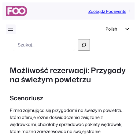
Zdobądź FooEvents
Polish
English
Wyszukiwanie
German
Dutch
Możliwość rezerwacji: Przygody
Spanish
na świeżym powietrzu
Italian
Portuguese
Scenariusz
French
Czech
Firma zajmująca się przygodami na świeżym powietrzu,
która oferuje różne doświadczenia związane z
Greek
wędrówkami, chciałaby sprzedawać pakiety wędrówek,
które można zarezerwować na swojej stronie