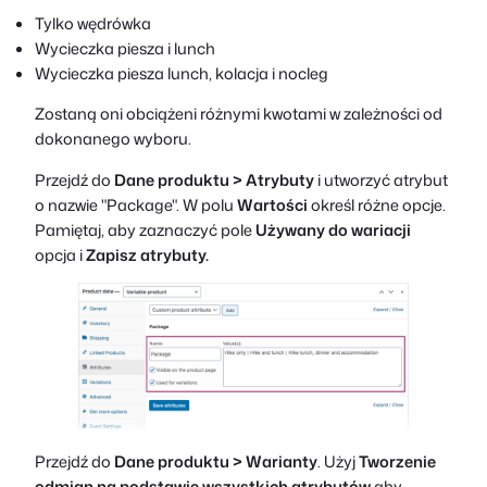
Tylko wędrówka
Wycieczka piesza i lunch
Wycieczka piesza lunch, kolacja i nocleg
Zostaną oni obciążeni różnymi kwotami w zależności od
dokonanego wyboru.
Przejdź do
Dane produktu > Atrybuty
i utworzyć atrybut
o nazwie "Package". W polu
Wartości
określ różne opcje.
Pamiętaj, aby zaznaczyć pole
Używany do wariacji
opcja i
Zapisz atrybuty.
Przejdź do
Dane produktu > Warianty
. Użyj
Tworzenie
odmian na podstawie wszystkich atrybutów
aby