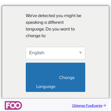
We've detected you might be
speaking a different
language. Do you want to
change to:
English
                        Change 
Language                    
Aller
Obtenez FooEvents
au