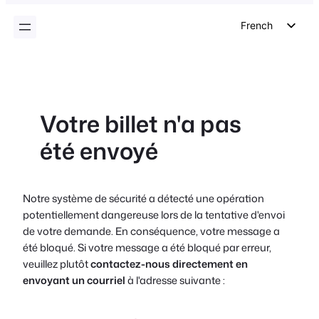
contenu
French
English
German
Dutch
Votre billet n'a pas
Spanish
été envoyé
Italian
Portuguese
Polish
Notre système de sécurité a détecté une opération
potentiellement dangereuse lors de la tentative d'envoi
Czech
de votre demande. En conséquence, votre message a
Greek
été bloqué. Si votre message a été bloqué par erreur,
veuillez plutôt
contactez-nous directement en
envoyant un courriel
à l'adresse suivante :