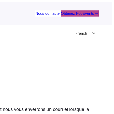
Nous contacter
Obtenez FooEvents
French
English
German
Dutch
Spanish
Italian
Portuguese
Polish
Czech
Greek
 nous vous enverrons un courriel lorsque la