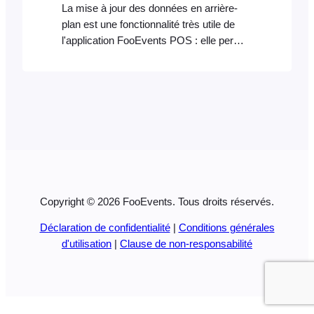
La mise à jour des données en arrière-
plan est une fonctionnalité très utile de
l'application FooEvents POS : elle permet
de mettre les données en cache et de
récupérer les mises à jour soit
manuellement, soit automatiquement en
arrière-plan. Mises à jour manuelles des
données Si vous avez désactivé les
mises à jour automatiques des données
en arrière-plan, ou si vous souhaitez
simplement récupérer rapidement les
dernières mises à jour, vous pouvez
Copyright © 2026 FooEvents. Tous droits réservés.
déclencher manuellement…
Déclaration de confidentialité
|
Conditions générales
d'utilisation
|
Clause de non-responsabilité