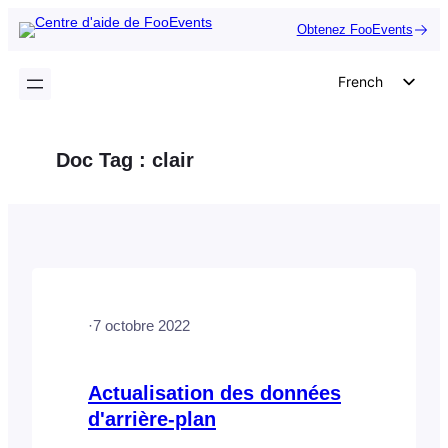
Aller
Obtenez FooEvents
au
contenu
French
English
German
Doc Tag :
clair
Dutch
Spanish
Italian
Portuguese
Polish
·
7 octobre 2022
Czech
Greek
Actualisation des données
d'arrière-plan