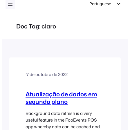
conteúdo
Portuguese
English
German
Doc Tag:
claro
Dutch
Spanish
Italian
French
Polish
·
7 de outubro de 2022
Czech
Greek
Atualização de dados em
segundo plano
Background data refresh is a very
useful feature in the FooEvents POS
app whereby data can be cached and