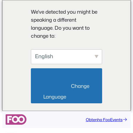
We've detected you might be
speaking a different
language. Do you want to
change to:
English
                        Change 
Language                    
Saltar
Obtenha FooEvents
para
o