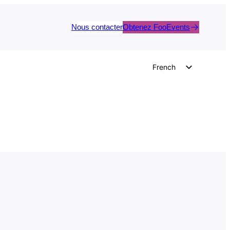
Nous contacter
Obtenez FooEvents
French
English
German
Dutch
Spanish
Italian
Portuguese
Polish
Czech
Greek