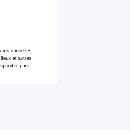
 vous donne les
lieux et autres
isponible pour
s ni ne
ons mobiles.
ins (iOS et