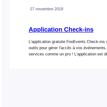
·
27 novembre 2019
Application Check-ins
L'application gratuite FooEvents Check-ins
outils pour gérer l'accès à vos événements, 
services comme un pro ! L'application est d
iOS et Android. Remarque : nous ne vendon
fournissons le code source de nos applicati
Téléchargez l'application FooEvents Check-
Android) Visitez [...]