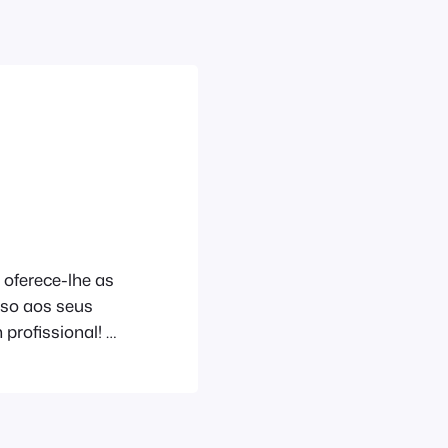
 oferece-lhe as
sso aos seus
 profissional! A
OS como para o
ponibilizamos
eis.
-ins (iOS e