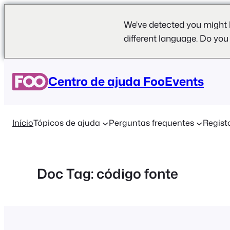
We've detected you might 
different language. Do you
Saltar
para
Centro de ajuda FooEvents
o
conteúdo
Início
Tópicos de ajuda
Perguntas frequentes
Regist
Doc Tag:
código fonte