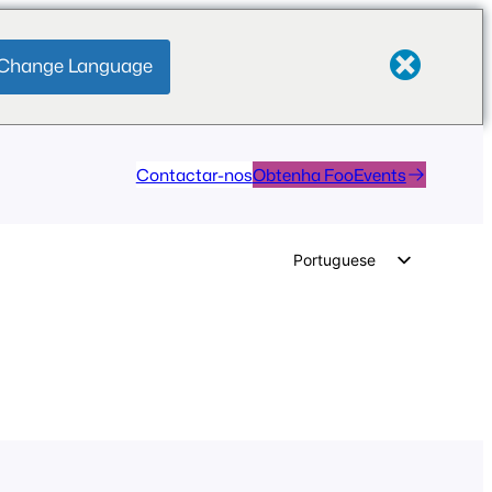
Change Language
Contactar-nos
Obtenha FooEvents
Portuguese
English
German
Dutch
Spanish
Italian
French