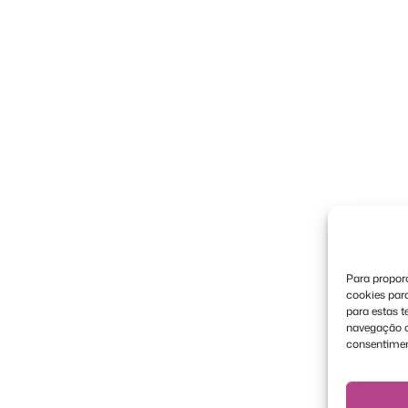
Para proporc
cookies par
para estas 
navegação ou
consentimen