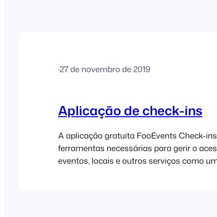
·
27 de novembro de 2019
Aplicação de check-ins
A aplicação gratuita FooEvents Check-ins
ferramentas necessárias para gerir o ace
eventos, locais e outros serviços como um
aplicação está disponível tanto para o i
Android. Atenção: não vendemos nem dis
o código-fonte das nossas aplicações móv
Descarregue a aplicação FooEvents Check