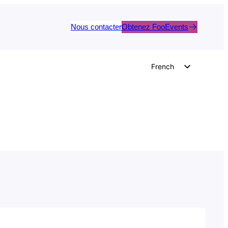
Nous contacter
Obtenez FooEvents
French
English
German
Dutch
Spanish
Italian
Portuguese
Polish
Czech
Greek