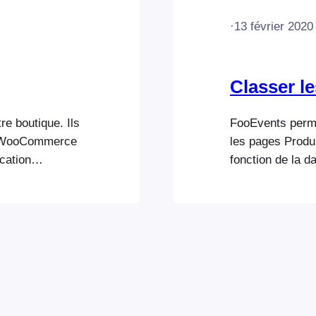
·
13 février 2020
Classer l
re boutique. Ils
FooEvents perme
on WooCommerce
les pages Prod
cation
fonction de la d
ue
récent au plus a
 pertinentes
Les options de tr
uits sont ajoutés
par ” de WooCom
ion
produit/événemen
e ensuite à
événements Les 