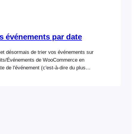
es événements par date
t désormais de trier vos événements sur
uits/Événements de WooCommerce en
ate de l'événement (c'est-à-dire du plus
ncien ou du plus ancien au plus récent).
i sont ajoutées au filtre déroulant “ Trier
merce qui apparaît en haut de la page
t. Activer les options de tri des
options de tri…