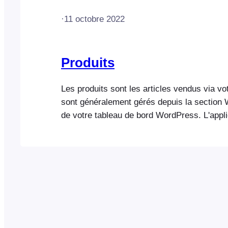
·
11 octobre 2022
Produits
Les produits sont les articles vendus via vot
sont généralement gérés depuis la secti
de votre tableau de bord WordPress. L'appli
FooEvents POS se connecte à votre boutiq
WooCommerce et récupère les informations
sur les produits. Ajout de produits Les prod
à votre boutique via l'interface d'administrat
WooCommerce. FooEvents POS se connect
votre…