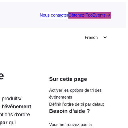
Nous contacter
Obtenez FooEvents
French
English
German
Dutch
e
Spanish
Sur cette page
Italian
Activer les options de tri des
Portuguese
événements
 produits/
Polish
Définir l'ordre de tri par défaut
e l'événement
Besoin d'aide ?
Czech
ptions d'ordre
par
qui
Greek
Vous ne trouvez pas la