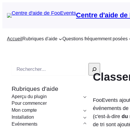
Centre d'aide de
Accueil
Rubriques d'aide
Questions fréquemment posées
R
Classe
e
c
Rubriques d'aide
h
Aperçu du plugin
e
FooEvents ajoute
Pour commencer
r
événements de 
Mon compte
c
(c'est-à-dire
du 
Installation
h
Evénements
de tri sont ajou