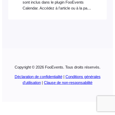
sont inclus dans le plugin FooEvents
Calendar. Accédez à l'article ou à la page
de votre site web où vous souhaitez
insérer le calendrier. Saisissez ou collez
le code court du calendrier dans l'éditeur
de contenu principal. Remarque : vous
pouvez également consulter la
documentation d'aide sur les extraits de
code pour découvrir d'autres exemples
de code personnalisable…
Copyright © 2026 FooEvents. Tous droits réservés.
Déclaration de confidentialité
|
Conditions générales
d'utilisation
|
Clause de non-responsabilité