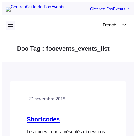
Aller
Obtenez FooEvents
au
contenu
French
English
German
Doc Tag :
fooevents_events_list
Dutch
Spanish
Italian
Portuguese
Polish
·
27 novembre 2019
Czech
Greek
Shortcodes
Les codes courts présentés ci-dessous