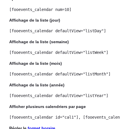
[fooevents_calendar num=10]
Affichage de la liste (jour)
[fooevents_calendar defaultView="listDay"]
Affichage de la liste (semaine)
[fooevents_calendar defaultView="listWeek"]
Affichage de la liste (mois)
[fooevents_calendar defaultView="listMonth"]
Affichage de la liste (année)
[fooevents_calendar defaultView="listYear"]
Afficher plusieurs calendriers par page
[fooevents_calendar id="cal1"], [fooevents_calendar 
Régler le
format horaire