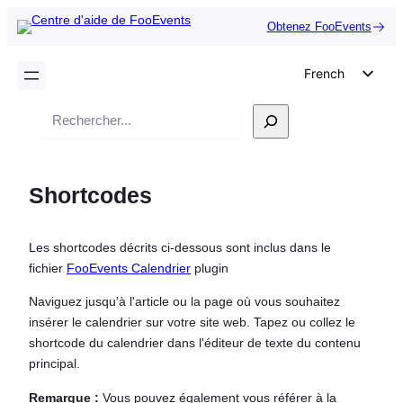
Obtenez FooEvents
French
English
Recherche
German
Dutch
Shortcodes
Spanish
Italian
Les shortcodes décrits ci-dessous sont inclus dans le
Portuguese
fichier
FooEvents Calendrier
plugin
Polish
Naviguez jusqu'à l'article ou la page où vous souhaitez
Czech
insérer le calendrier sur votre site web. Tapez ou collez le
Greek
shortcode du calendrier dans l'éditeur de texte du contenu
principal.
Remarque :
Vous pouvez également vous référer à la