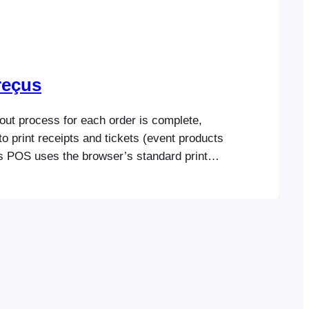
 reçus
ut process for each order is complete,
 to print receipts and tickets (event products
s POS uses the browser’s standard print
eceipts and tickets. Printing
pts FooEvents POS uses the browser’s
alog to print invoices/receipts and tickets.
re use any printer…