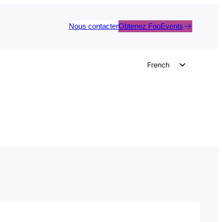
Nous contacter
Obtenez FooEvents
French
English
German
Dutch
Spanish
Italian
Portuguese
Polish
Czech
Greek