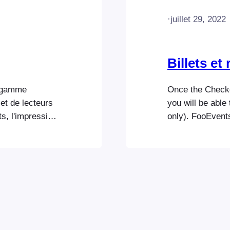
·
juillet 29, 2022
Billets et
e gamme
Once the Checko
et de lecteurs
you will be able
ts, l'impression
only). FooEvent
 de votre
dialog to print r
e bureau : les
Invoices/Recei
l’aide de
standard print di
, AirPrint
You can therefo
 uniquement)
ls compatibles