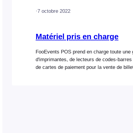
·
7 octobre 2022
Matériel pris en charge
FooEvents POS prend en charge toute un
d'imprimantes, de lecteurs de codes-barres 
de cartes de paiement pour la vente de bille
de reçus et le traitement des paiements lors
événement ou sur votre site. Imprimantes d
billets et les reçus peuvent être imprimés à 
n’importe quelle imprimante compatible USB
(FooEvents POS fonctionnant sous macOS
OU sans fil. Une liste complète des apparei
uniquement avec AirPrint est disponible…