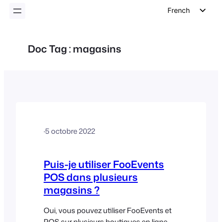
French
English
German
Doc Tag :
magasins
Dutch
Spanish
Italian
Portuguese
Polish
·
5 octobre 2022
Czech
Greek
Puis-je utiliser FooEvents
POS dans plusieurs
magasins ?
Oui, vous pouvez utiliser FooEvents et
POS sur plusieurs boutiques en ligne,