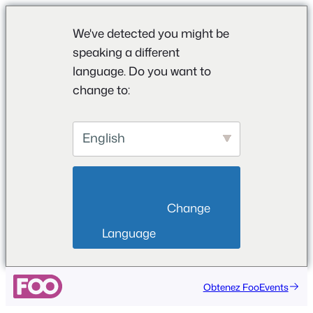
We've detected you might be
speaking a different
language. Do you want to
change to:
English
                        Change 
Language                    
Aller
Obtenez FooEvents
au
contenu