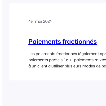
·
1er mai 2024
Paiements fractionnés
Les paiements fractionnés (également app
paiements partiels ” ou “ paiements mixte
à un client d'utiliser plusieurs modes de 
(espèces, carte, chèque, etc.) pour régler u
commande. Ils peuvent également être un
pour les amis, la famille et les collègues d
achats groupés, des dépenses partagées 
cadeaux. Liens rapides Activer les paieme
Vous…