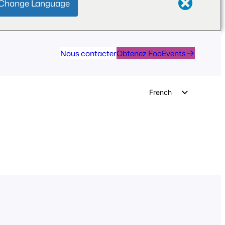
Change Language
Nous contacter
Obtenez FooEvents
French
English
German
Dutch
Spanish
Italian
Portuguese
Polish
Czech