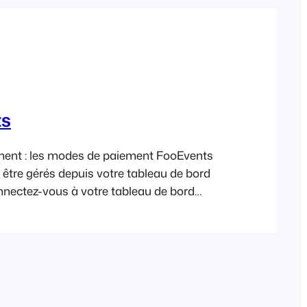
Greek
ts
ent : les modes de paiement FooEvents
être gérés depuis votre tableau de bord
nectez-vous à votre tableau de bord
ccédez à FooEvents POS > Paramètres >
nt. À l'aide de l'écran de gestion des
ment WooCommerce existant, vous
/désactiver des modes de paiement
ifier leur ordre d'affichage et leur
titulés personnalisés en cliquant sur…