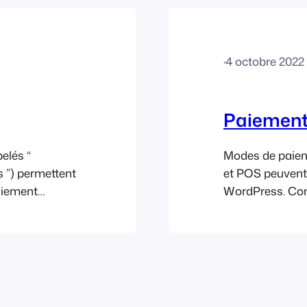
·
4 octobre 2022
Paiemen
elés “
Modes de paiem
s ”) permettent
et POS peuvent 
paiement
WordPress. Con
ne seule
WordPress et a
 moyen utile
Modes de paieme
e payer des
modes de paie
ou des
pouvez activer
nts fractionnés
spécifiques, mod
attribuer des in