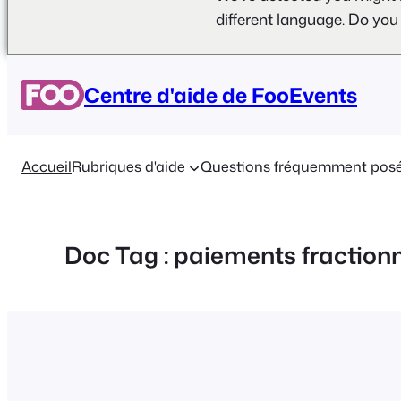
different language. Do you
Aller
au
Centre d'aide de FooEvents
contenu
Accueil
Rubriques d'aide
Questions fréquemment pos
Doc Tag :
paiements fraction