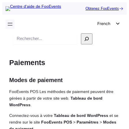
Obtenez FooEvents
French
English
Recherche
German
Dutch
Paiements
Spanish
Italian
Modes de paiement
Portuguese
Polish
FooEvents POS Les méthodes de paiement peuvent être
gérées à partir de votre site web.
Tableau de bord
Czech
WordPress
.
Greek
Connectez-vous à votre
Tableau de bord WordPress
et se
rendre sur le site
FooEvents POS
>
Paramètres
>
Modes
de paiement