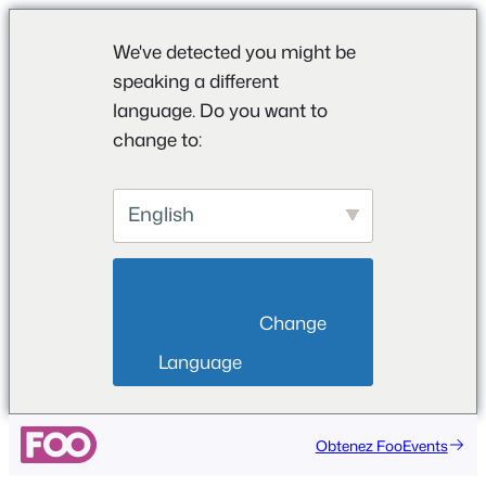
We've detected you might be
speaking a different
language. Do you want to
change to:
English
                        Change 
Language                    
Aller
Obtenez FooEvents
au
contenu