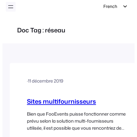
French
English
German
Doc Tag :
réseau
Dutch
Spanish
Italian
Portuguese
Polish
·
11 décembre 2019
Czech
Greek
Sites multifournisseurs
Bien que FooEvents puisse fonctionner comme
prévu selon la solution multi-fournisseurs
utilisée, il est possible que vous rencontriez des
difficultés. Même si les produits liés aux