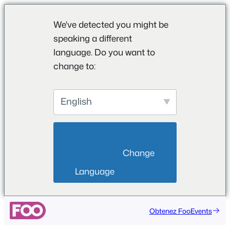
We've detected you might be
speaking a different
language. Do you want to
change to:
English
                        Change 
Language                    
Aller
Obtenez FooEvents
au
contenu