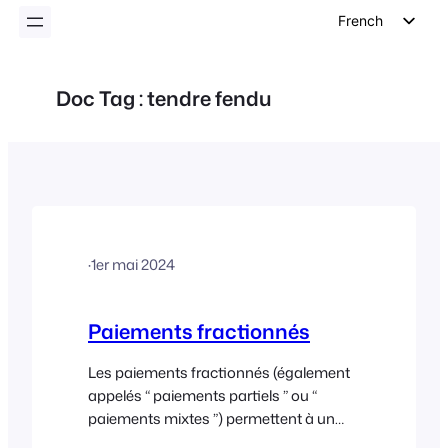
French
English
German
Doc Tag :
tendre fendu
Dutch
Spanish
Italian
Portuguese
Polish
·
1er mai 2024
Czech
Greek
Paiements fractionnés
Les paiements fractionnés (également
appelés “ paiements partiels ” ou “
paiements mixtes ”) permettent à un
client d'utiliser plusieurs modes de