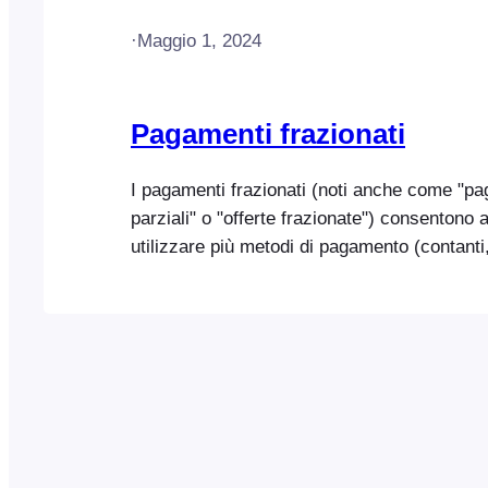
·
Maggio 1, 2024
Pagamenti frazionati
I pagamenti frazionati (noti anche come "p
parziali" o "offerte frazionate") consentono a
utilizzare più metodi di pagamento (contanti,
assegno, ecc.) per pagare un unico ordine.
essere un modo utile per amici, familiari e c
pagare acquisti di gruppo, spese condivise o
Collegamenti rapidi Abilitazione dei pagamen
Aggiunta [...]