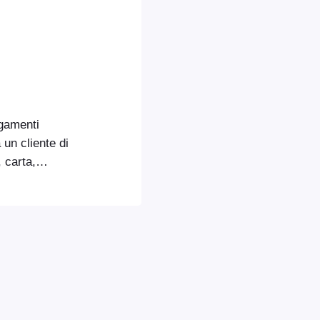
agamenti
 un cliente di
 carta,
 Può anche
olleghi per
 regali.
ti frazionati