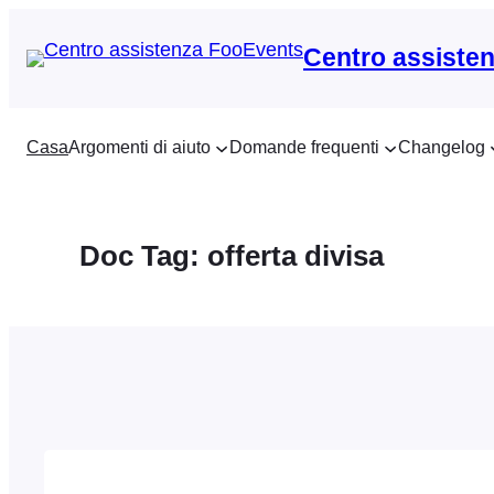
Vai
al
Centro assiste
contenuto
Casa
Argomenti di aiuto
Domande frequenti
Changelog
Doc Tag:
offerta divisa