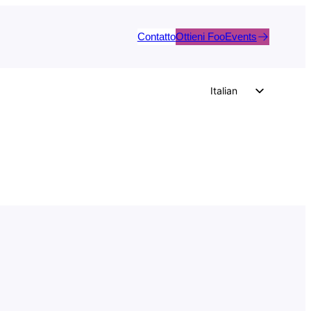
Contatto
Ottieni FooEvents
Italian
English
German
Dutch
Spanish
Portuguese
French
Polish
Czech
Greek