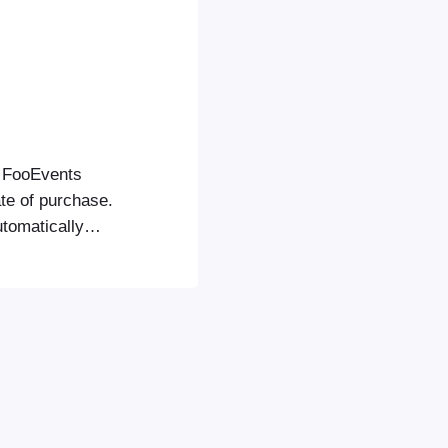
e FooEvents
ate of purchase.
utomatically
 notified via
y time, you can