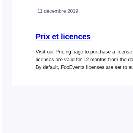
·
11 décembre 2019
Prix et licences
Visit our Pricing page to purchase a licens
licenses are valid for 12 months from the d
By default, FooEvents licenses are set to a
renew every 12 months, however, you will be
email before the renewal takes place. At an
choose to cancel your subscription. A…