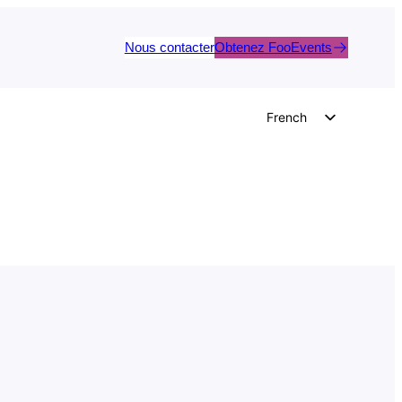
Nous contacter
Obtenez FooEvents
French
English
German
Dutch
Spanish
Italian
Portuguese
Polish
Czech
Greek