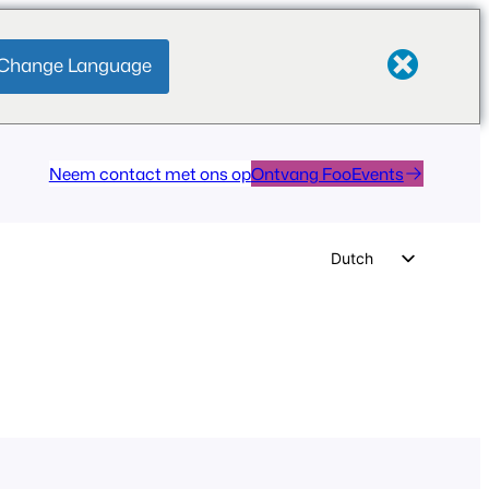
Change Language
Neem contact met ons op
Ontvang FooEvents
Dutch
English
German
Spanish
Italian
Portuguese
French