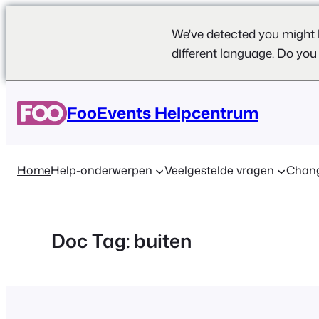
We've detected you might 
different language. Do you
Ga
naar
FooEvents Helpcentrum
de
inhoud
Home
Help-onderwerpen
Veelgestelde vragen
Chan
Doc Tag:
buiten