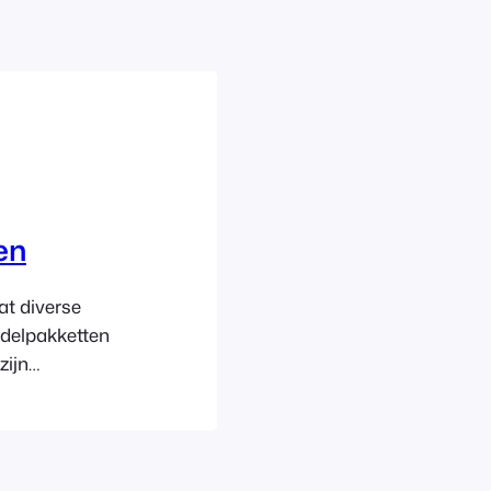
en
at diverse
ndelpakketten
zijn
en dagen.
 aankoop van
et koopt, volgt