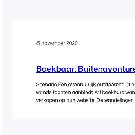
·
5 november 2020
Boekbaar: Buitenavontur
Scenario Een avontuurlijk outdoorbedrijf d
wandeltochten aanbiedt, wil boekbare wa
verkopen op hun website. De wandelingen 
beschikbaar op verschillende tijdstippen 
Klanten hebben ook de optie om lunch- of
overnachtingspakketten toe te voegen bij
een ticket. Wanneer een deelnemer een tick