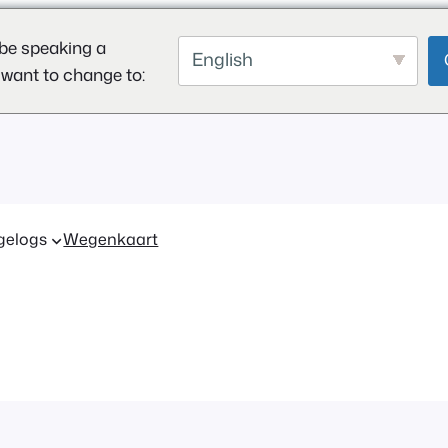
be speaking a
English
 want to change to:
gelogs
Wegenkaart