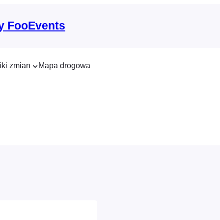
y FooEvents
iki zmian
Mapa drogowa