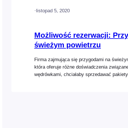
·
listopad 5, 2020
Możliwość rezerwacji: Prz
świeżym powietrzu
Firma zajmująca się przygodami na świeży
która oferuje różne doświadczenia związan
wędrówkami, chciałaby sprzedawać pakiet
które można zarezerwować na swojej stronie
Wycieczki są dostępne w różnych przedzi
i w różne dni. Klienci mają również możliw
lunchu lub pakietów noclegowych przy zakup
Kiedy uczestnik kupuje bilet, muszą wystąp
zdarzenia: