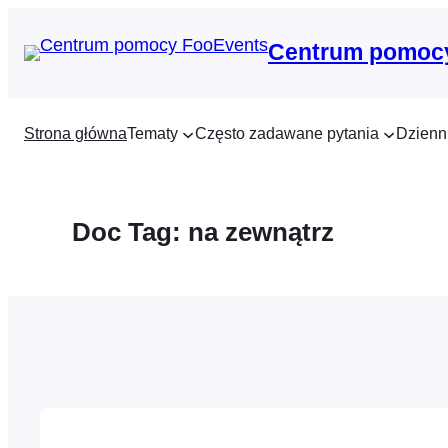
Przejdź
do
Centrum pomoc
treści
Strona główna
Tematy
Często zadawane pytania
Dzienn
Doc Tag:
na zewnątrz