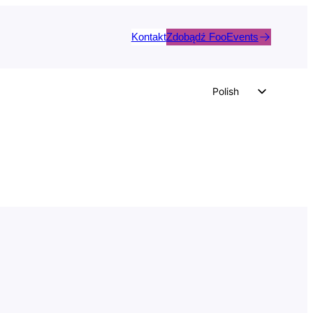
Kontakt
Zdobądź FooEvents
Polish
English
German
Dutch
Spanish
Italian
Portuguese
French
Czech
Greek