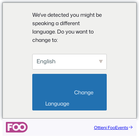
We've detected you might be
speaking a different
language. Do you want to
change to:
English
                        Change 
Language                    
Vai
Ottieni FooEvents
al
contenuto