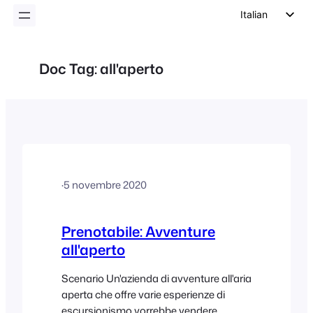
Italian
English
German
Doc Tag:
all'aperto
Dutch
Spanish
Portuguese
French
Polish
·
5 novembre 2020
Czech
Greek
Prenotabile: Avventure
all'aperto
Scenario Un'azienda di avventure all'aria
aperta che offre varie esperienze di
escursionismo vorrebbe vendere