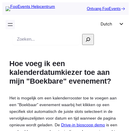
Ontvang FooEvents
Dutch
English
Zoek
German
op
Spanish
Hoe voeg ik een
Italian
kalenderdatumkiezer toe aan
Portuguese
mijn "Boekbare" evenement?
French
Polish
Het is mogelijk om een kalenderrooster toe te voegen aan
Czech
een "Boekbaar" evenement waarbij het klikken op een
Greek
specifiek slot automatisch de juiste slots selecteert in de
vervolgkeuzelijsten voor datum en tijd wanneer de pagina
opnieuw wordt geladen. De
Drive-in bioscoop demo
is een