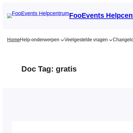
Ga
naar
FooEvents Helpcen
de
inhoud
Home
Help-onderwerpen
Veelgestelde vragen
Changel
Doc Tag:
gratis