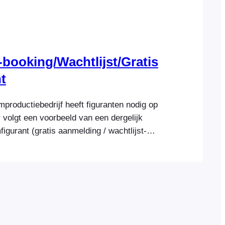
booking/Wachtlijst/Gratis
t
mproductiebedrijf heeft figuranten nodig op
r volgt een voorbeeld van een dergelijk
igurant (gratis aanmelding / wachtlijst-
it helpdocument beschrijven we de exacte
 nodig is om aan alle bovenstaande
doen. In dit helpdocument gaan we ervan uit
 en WooCommerce al hebt geïnstalleerd op
-website en…