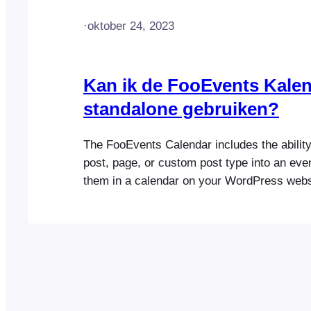
·
oktober 24, 2023
Kan ik de FooEvents Kale
standalone gebruiken?
The FooEvents Calendar includes the ability
post, page, or custom post type into an eve
them in a calendar on your WordPress webs
FooEvents Calendar plugin can be used on i
the FooEvents for WooCommerce core plugin
however, it will not support ticketing, multi-
booking…