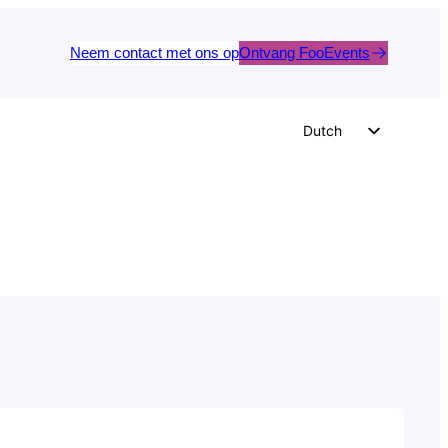
Neem contact met ons op
Ontvang FooEvents
Dutch
English
German
Spanish
Italian
Portuguese
French
Polish
Czech
Greek