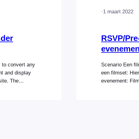
·
1 maart 2022
nder
RSVP/Pre-
evenemen
 to convert any
Scenario Een fil
nt and display
een filmset: Hie
ite. The
evenement: Filmf
ts own without
evenement) In d
 installed,
configuratie die
day, and
vereisten te vol
dat u FooEvents
een WordPress