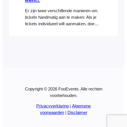
Er zijn twee verschillende manieren om
tickets handmatig aan te maken: Als je
tickets individueel wilt aanmaken, doe
dan het volgende: Je wilt misschien veel
tickets tegelijk aanmaken, bijvoorbeeld
om te printen en te verkopen op je
evenement. Hier zijn de stappen die je
moet volgen: Houd er rekening mee dat
het handmatig aanmaken van een
bestelling in je…
Copyright © 2026 FooEvents. Alle rechten
voorbehouden.
Privacyverklaring
|
Algemene
voorwaarden
|
Disclaimer