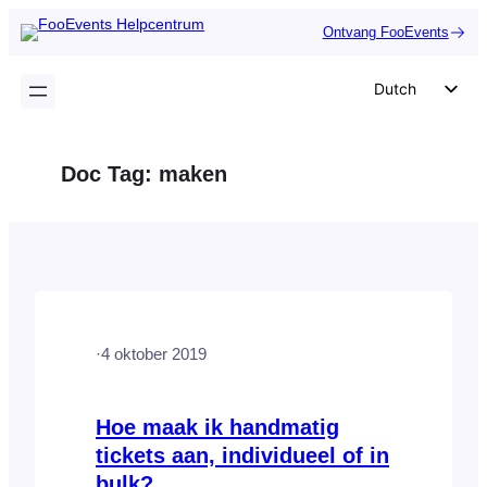
Ga
Ontvang FooEvents
naar
de
Dutch
inhoud
English
German
Doc Tag:
maken
Spanish
Italian
Portuguese
French
Polish
·
4 oktober 2019
Czech
Greek
Hoe maak ik handmatig
tickets aan, individueel of in
bulk?