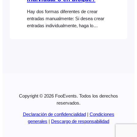
Hay dos formas diferentes de crear
entradas manualmente: Si desea crear
entradas individualmente, haga lo
siguiente: Es posible que desee crear
muchas entradas a la vez, por ejemplo,
para imprimirlas y venderlas en su
evento. A continuación, se detallan los
pasos que deberá seguir: Tenga en
cuenta que crear un pedido manualmente
en su…
Copyright © 2026 FooEvents. Todos los derechos
reservados.
Declaración de confidencialidad
|
Condiciones
generales
|
Descargo de responsabilidad