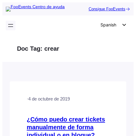
Saltar
Consigue FooEvents
al
contenido
Spanish
English
German
Doc Tag:
crear
Dutch
Italian
Portuguese
French
Polish
·
4 de octubre de 2019
Czech
Greek
¿Cómo puedo crear tickets
manualmente de forma
individual o en bloque?