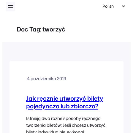
Polish
English
German
Doc Tag:
tworzyć
Dutch
Spanish
Italian
Portuguese
French
·
4 października 2019
Czech
Greek
Jak ręcznie utworzyć bilety
pojedynczo lub zbiorczo?
Istnieją dwa różne sposoby ręcznego
tworzenia biletów: Jeśli chcesz utworzyć
bilety indywidualnie, wykonaj