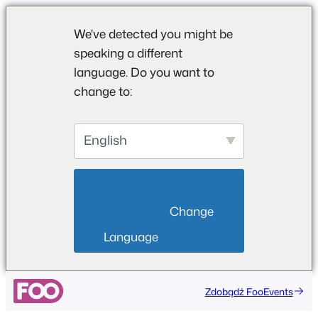
We've detected you might be
speaking a different
language. Do you want to
change to:
English
                        Change 
Language                    
Przejdź
Zdobądź FooEvents
do
treści