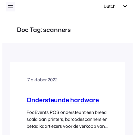
inhoud
Dutch
English
German
Doc Tag:
scanners
Spanish
Italian
Portuguese
French
Polish
·
7 oktober 2022
Czech
Greek
Ondersteunde hardware
FooEvents POS ondersteunt een breed
scala aan printers, barcodescanners en
betaalkaartlezers voor de verkoop van
tickets, het afdrukken van bonnen en