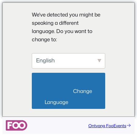
We've detected you might be
speaking a different
language. Do you want to
change to:
English
                        Change 
Language                    
Ga
Ontvang FooEvents
naar
de