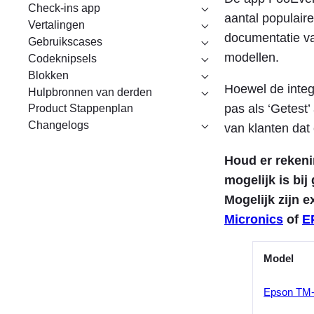
Check-ins app
aantal populaire
Vertalingen
documentatie va
Gebruikscases
modellen.
Codeknipsels
Blokken
Hoewel de integ
Hulpbronnen van derden
pas als ‘Getest
Product Stappenplan
Changelogs
van klanten dat
Houd er rekeni
mogelijk is bi
Mogelijk zijn e
Micronics
of
E
Model
Epson TM-