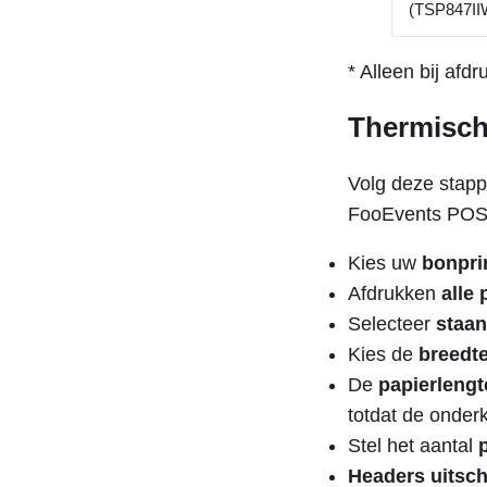
(TSP847IIW
* Alleen bij afd
Thermische
Volg deze stapp
FooEvents POS 
Kies uw
bonpri
Afdrukken
alle 
Selecteer
staan
Kies de
breedt
De
papierlengt
totdat de onderk
Stel het aantal
Headers uitsc