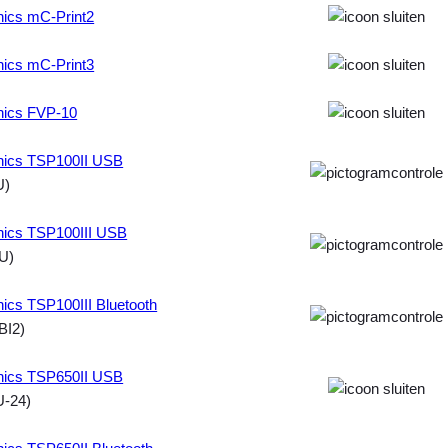
nics mC-Print2
nics mC-Print3
nics FVP-10
onics TSP100II USB
U)
nics TSP100III USB
U)
nics TSP100III Bluetooth
BI2)
onics TSP650II USB
U-24)