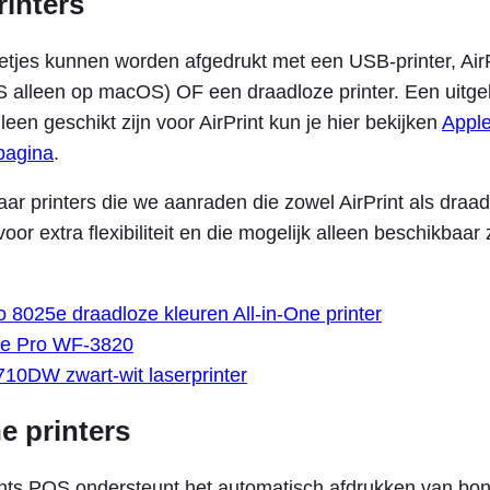
rinters
etjes kunnen worden afgedrukt met een USB-printer, AirP
alleen op macOS) OF een draadloze printer. Een uitgebr
leen geschikt zijn voor AirPrint kun je hier bekijken
Appl
pagina
.
paar printers die we aanraden die zowel AirPrint als draa
voor extra flexibiliteit en die mogelijk alleen beschikbaar 
o 8025e draadloze kleuren All-in-One printer
ce Pro WF-3820
10DW zwart-wit laserprinter
e printers
ts POS ondersteunt het automatisch afdrukken van bo