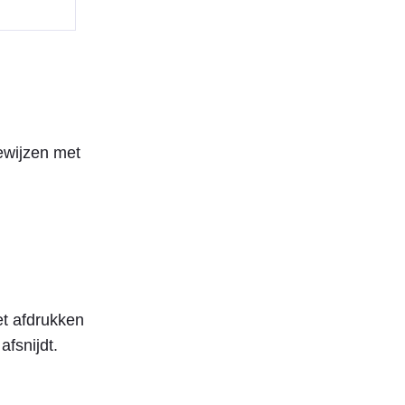
ewijzen met
et afdrukken
afsnijdt.