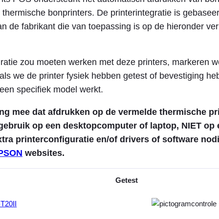
 thermische bonprinters. De printerintegratie is gebasee
n de fabrikant die van toepassing is op de hieronder ve
ratie zou moeten werken met deze printers, markeren we
’ als we de printer fysiek hebben getest of bevestiging 
 een specifiek model werkt.
ng mee dat afdrukken op de vermelde thermische pri
j gebruik op een desktopcomputer of laptop, NIET op e
xtra printerconfiguratie en/of drivers of software no
PSON
websites.
Getest
T20II