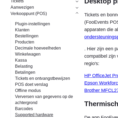
Desktop p
Tickets
Aanwezigen
Verkooppunt (POS)
Tickets en bonn
(FooEvents POS 
Plugin-instellingen
apparaten die al
Klanten
Bestellingen
ondersteunings
Producten
Decimale hoeveelheden
. Hier zijn een 
Winkelwagen
compatibel zijn 
Kassa
regio's:
Belasting
Betalingen
HP OfficeJet Pr
Tickets en ontvangstbewijzen
Epson Workfor
POS doet verslag
Brother MFCL27
Offline modus
Verversen van gegevens op de
Thermisch
achtergrond
Barcodes
Supported hardware
De app FooEven