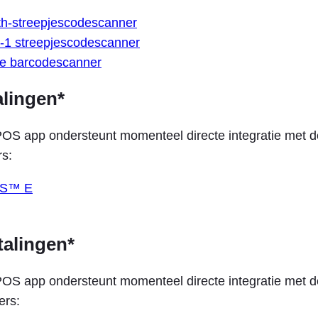
th-streepjescodescanner
1 streepjescodescanner
e barcodescanner
alingen*
OS app ondersteunt momenteel directe integratie met 
rs:
OS™ E
talingen*
OS app ondersteunt momenteel directe integratie met 
ers: