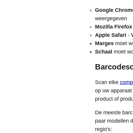
Google Chrom
weergegeven
Mozilla Firefox
Apple Safari
-
Marges
moet wo
Schaal
moet wo
Barcodes
Scan elke
compa
op uw apparaat 
product of produ
De meeste barc
paar modellen d
regio's: