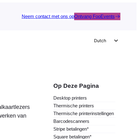
Neem contact met ons op
Ontvang FooEvents
Dutch
English
German
Spanish
Italian
Op Deze Pagina
Portuguese
Desktop printers
French
Thermische printers
lkaartlezers
Polish
Thermische printerinstellingen
rwerken van
Barcodescanners
Czech
Stripe betalingen*
Greek
Square betalingen*