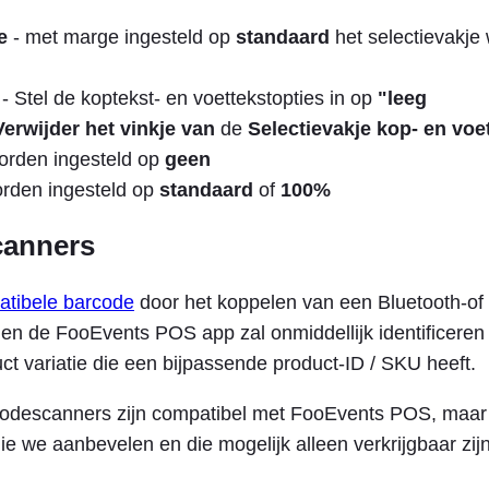
e
- met marge ingesteld op
standaard
het selectievakje
- Stel de koptekst- en voettekstopties in op
"leeg
Verwijder het vinkje van
de
Selectievakje kop- en voe
rden ingesteld op
geen
rden ingesteld op
standaard
of
100%
canners
tibele barcode
door het koppelen van een Bluetooth-o
en de FooEvents POS app zal onmiddellijk identificeren
ct variatie die een bijpassende product-ID / SKU heeft.
odescanners zijn compatibel met FooEvents POS, maar h
ie we aanbevelen en die mogelijk alleen verkrijgbaar zij