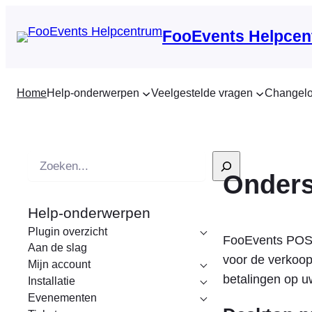
FooEvents Helpcen
Home
Help-onderwerpen
Veelgestelde vragen
Changel
Z
Onders
o
e
Help-onderwerpen
k
Plugin overzicht
o
FooEvents POS o
Aan de slag
p
voor de verkoop
Mijn account
betalingen op u
Installatie
Evenementen