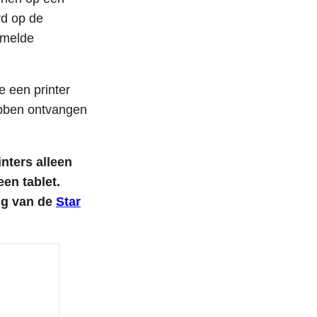
rd op de
rmelde
 een printer
hebben ontvangen
nters alleen
en tablet.
dig van de
Star