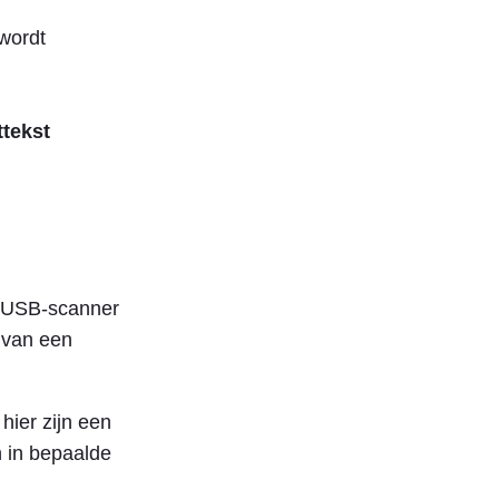
 wordt
ttekst
f USB-scanner
 van een
ier zijn een
n in bepaalde