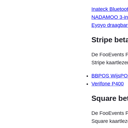
Inateck Bluetoo
NADAMOO 3-in-
Eyoyo draagbar
Stripe bet
De FooEvents P
Stripe kaartleze
BBPOS WijsP
Verifone P400
Square be
De FooEvents P
Square kaartlez