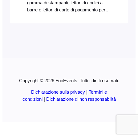
gamma di stampanti, lettori di codici a
barre e lettori di carte di pagamento per la
vendita di biglietti, la stampa di ricevute e
l'elaborazione dei pagamenti durante il
vostro evento o presso la vostra sede.
Stampanti da tavolo: i biglietti e le ricevute
possono essere stampati utilizzando
qualsiasi stampante compatibile con
USB, AirPrint (FooEvents POS solo su
macOS) o wireless. Un elenco completo
dei dispositivi compatibili solo con AirPrint
Copyright © 2026 FooEvents. Tutti i diritti riservati.
è disponibile…
Dichiarazione sulla privacy
|
Termini e
condizioni
|
Dichiarazione di non responsabilità