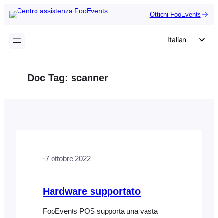
Vai
Ottieni FooEvents
al
contenuto
Italian
English
German
Doc Tag:
scanner
Dutch
Spanish
Portuguese
French
Polish
·
7 ottobre 2022
Czech
Greek
Hardware supportato
FooEvents POS supporta una vasta