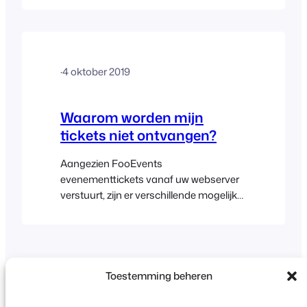
kunnen helpen de oorzaak van het
probleem te achterhalen: Hier zijn enkele
dingen die u kunt doen:
·
4 oktober 2019
Waarom worden mijn
tickets niet ontvangen?
Aangezien FooEvents
evenementtickets vanaf uw webserver
verstuurt, zijn er verschillende mogelijke
redenen waarom mensen hun tickets
mogelijk niet ontvangen. Hier zijn enkele
mogelijke oplossingen: Controleer of uw
bestellingen (WooCommerce >
Bestellingen) zijn gemarkeerd als
Toestemming beheren
"Voltooid", de standaardbestelstatus
die FooEvents gebruikt voor het