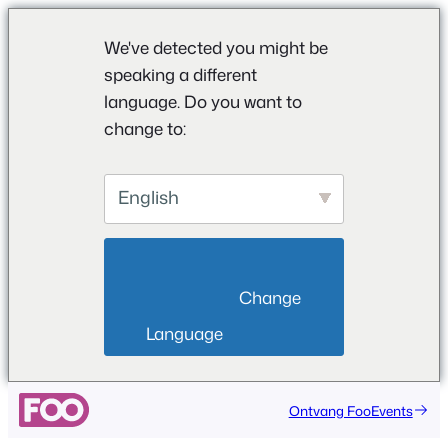
We've detected you might be
speaking a different
language. Do you want to
change to:
English
                        Change 
Language                    
Ga
Ontvang FooEvents
naar
de