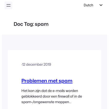
inhoud
Dutch
English
German
Doc Tag:
spam
Spanish
Italian
Portuguese
French
Polish
·
12 december 2019
Czech
Greek
Problemen met spam
Het kan zijn dat de e-mails worden
geblokkeerd door een firewall of in de
spam-/ongewenste mappen
terechtkomen. Hier zijn enkele tips die u