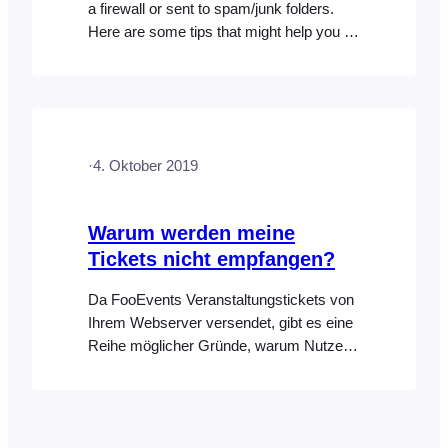
a firewall or sent to spam/junk folders.
Here are some tips that might help you to
find the cause of the problem: Here are
some things you can do:
·
4. Oktober 2019
Warum werden meine
Tickets nicht empfangen?
Da FooEvents Veranstaltungstickets von
Ihrem Webserver versendet, gibt es eine
Reihe möglicher Gründe, warum Nutzer
ihre Tickets möglicherweise nicht
erhalten. Hier sind einige mögliche
Lösungen: Überprüfen Sie, ob Ihre
Bestellungen (WooCommerce >