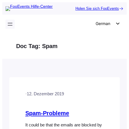
Zum
Holen Sie sich FooEvents
Inhalt
springen
German
English
Dutch
Doc Tag:
Spam
Spanish
Italian
Portuguese
French
Polish
·
12. Dezember 2019
Czech
Greek
Spam-Probleme
It could be that the emails are blocked by