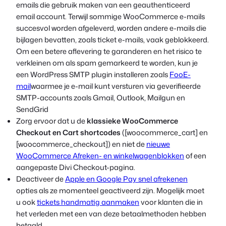
emails die gebruik maken van een geauthenticeerd
email account. Terwijl sommige WooCommerce e-mails
succesvol worden afgeleverd, worden andere e-mails die
bijlagen bevatten, zoals ticket e-mails, vaak geblokkeerd.
Om een betere aflevering te garanderen en het risico te
verkleinen om als spam gemarkeerd te worden, kun je
een WordPress SMTP plugin installeren zoals
FooE-
mail
waarmee je e-mail kunt versturen via geverifieerde
SMTP-accounts zoals Gmail, Outlook, Mailgun en
SendGrid
Zorg ervoor dat u de
klassieke WooCommerce
Checkout en Cart shortcodes
([woocommerce_cart] en
[woocommerce_checkout]) en niet de
nieuwe
WooCommerce Afreken- en winkelwagenblokken
of een
aangepaste Divi Checkout-pagina.
Deactiveer de
Apple en Google Pay snel afrekenen
opties als ze momenteel geactiveerd zijn. Mogelijk moet
u ook
tickets handmatig aanmaken
voor klanten die in
het verleden met een van deze betaalmethoden hebben
betaald.