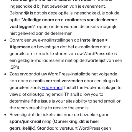
ingeschakeld bij het bewerken van je evenement.
Belangrijk is dat als deze optie is ingeschakeld, je ook de
optie "
Volledige naam en e-mailadres van deelnemer
vastleggen?
" optie, anders worden de tickets mogelijk
niet geleverd aan de deelnemer
Controleer uw e-mailinstellingen op
Instellingen >
Algemeen
en bevestigen dat het e-mailadres dat u
gebruikt om e-mails te sturen van uw WordPress site is
een geldig e-mailadres en is niet op de zwarte lijst van een
ISP's
Zorg ervoor dat uw WordPress-installatie het volgende
kan doen
e-mails correct verzenden
door een plugin te
gebruiken zoals
FooE-mail
. Install the FooEmail plugin to
view a of all outgoing email. This will allow you to
determine if the issue is your sites ability to send email, or
the receivers ability to receive the emails.
Bevestig dat de tickets niet naar de bezoeker gaan
spam/junkmail
map (
Opmerking: dit is heel
gebruikelijk
). Standaard verstuurt WordPress geen