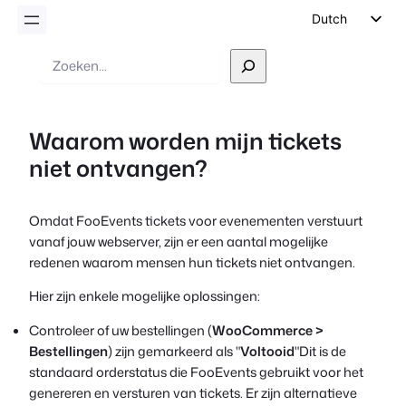
Dutch
English
Zoek
op
German
Spanish
Waarom worden mijn tickets
Italian
niet ontvangen?
Portuguese
French
Omdat FooEvents tickets voor evenementen verstuurt
Polish
vanaf jouw webserver, zijn er een aantal mogelijke
Czech
redenen waarom mensen hun tickets niet ontvangen.
Greek
Hier zijn enkele mogelijke oplossingen:
Controleer of uw bestellingen (
WooCommerce >
Bestellingen
) zijn gemarkeerd als "
Voltooid
"Dit is de
standaard orderstatus die FooEvents gebruikt voor het
genereren en versturen van tickets. Er zijn alternatieve