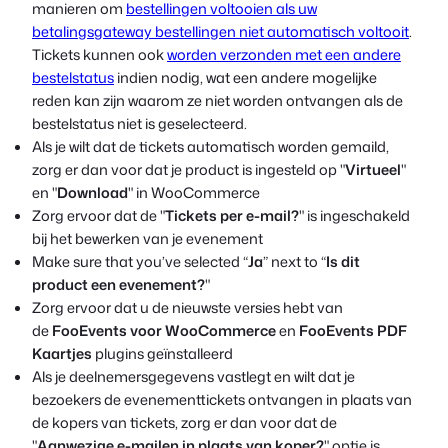
manieren om
bestellingen voltooien als uw
betalingsgateway bestellingen niet automatisch voltooit
.
Tickets kunnen ook
worden verzonden met een andere
bestelstatus
indien nodig, wat een andere mogelijke
reden kan zijn waarom ze niet worden ontvangen als de
bestelstatus niet is geselecteerd.
Als je wilt dat de tickets automatisch worden gemaild,
zorg er dan voor dat je product is ingesteld op "
Virtueel
"
en "
Download
" in WooCommerce
Zorg ervoor dat de "
Tickets per e-mail?
" is ingeschakeld
bij het bewerken van je evenement
Make sure that you’ve selected “
Ja
” next to “
Is dit
product een evenement?
"
Zorg ervoor dat u de nieuwste versies hebt van
de
FooEvents voor WooCommerce
en
FooEvents PDF
Kaartjes
plugins geïnstalleerd
Als je deelnemersgegevens vastlegt en wilt dat je
bezoekers de evenementtickets ontvangen in plaats van
de kopers van tickets, zorg er dan voor dat de
"
Aanwezige e-mailen in plaats van koper?
" optie is