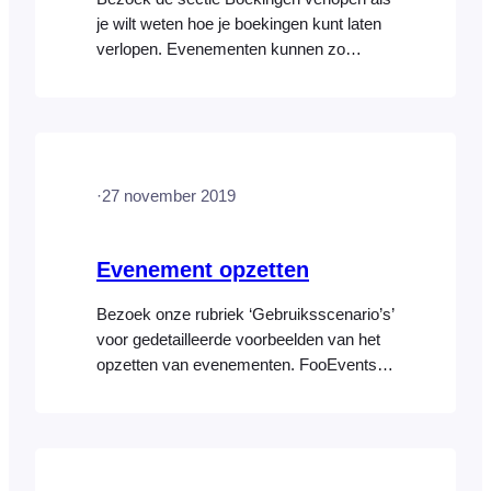
je wilt weten hoe je boekingen kunt laten
verlopen. Evenementen kunnen zo
worden ingesteld dat ze automatisch op
een bepaalde datum verlopen, wat veel
tijd en moeite bespaart, vooral als je
meerdere evenementen beheert. Er zijn
twee verschillende opties om een
·
27 november 2019
evenement op een bepaalde datum te
laten verlopen: In…
Evenement opzetten
Bezoek onze rubriek ‘Gebruiksscenario’s’
voor gedetailleerde voorbeelden van het
opzetten van evenementen. FooEvents
breidt standaard WooCommerce-
producten uit en voegt diverse
metagegevens toe, zodat ze als
evenementen kunnen fungeren. Klanten