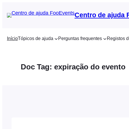
Saltar
para
Centro de ajuda
o
conteúdo
Início
Tópicos de ajuda
Perguntas frequentes
Registos d
Doc Tag:
expiração do evento