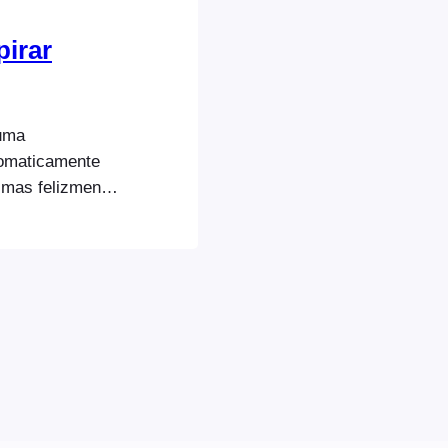
pirar
uma
tomaticamente
 mas felizmente
 que lhe
ata específica.
sativar
os ocultar
dário.