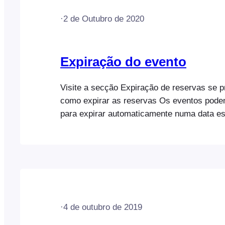
·
2 de Outubro de 2020
Expiração do evento
Visite a secção Expiração de reservas se p
como expirar as reservas Os eventos podem
para expirar automaticamente numa data es
poupa muito tempo e esforço, especialmente
vários eventos. Existem duas opções difere
expirar um evento numa determinada data: 
·
4 de outubro de 2019