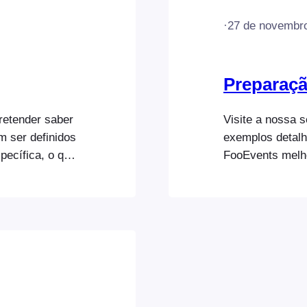
·
27 de novembr
Preparaçã
retender saber
Visite a nossa 
 ser definidos
exemplos detalh
pecífica, o que
FooEvents melh
 se gerir
adiciona vários
ntes para
como eventos. O
Bilhete
que lhes dão ac
basta criar um 
funcionalidade 