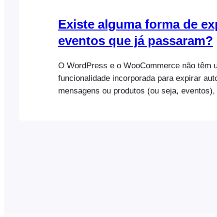
Existe alguma forma de ex
eventos que já passaram?
O WordPress e o WooCommerce não têm 
funcionalidade incorporada para expirar au
mensagens ou produtos (ou seja, eventos),
o FooEvents acrescenta uma funcionalidade
permite expirar um evento com base numa d
Quando o evento expira, tem a opção de de
automaticamente a venda de bilhetes ou de 
completamente no seu sítio Web e no calen