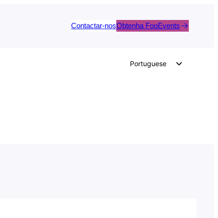
Contactar-nos
Obtenha FooEvents
Portuguese
English
German
Dutch
Spanish
Italian
French
Polish
Czech
Greek