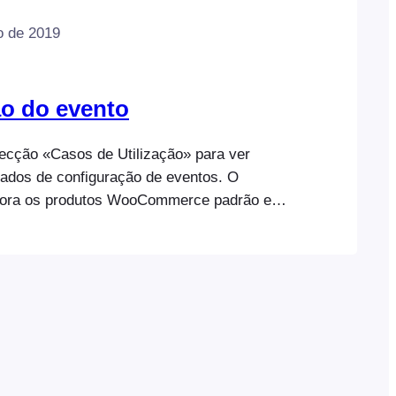
o de 2019
o do evento
secção «Casos de Utilização» para ver
ados de configuração de eventos. O
ora os produtos WooCommerce padrão e
 metadados para que possam funcionar
s clientes podem, assim, adquirir bilhetes
esso ao evento. Para criar um evento,
produto WooCommerce, ativar a
de evento e concluir…