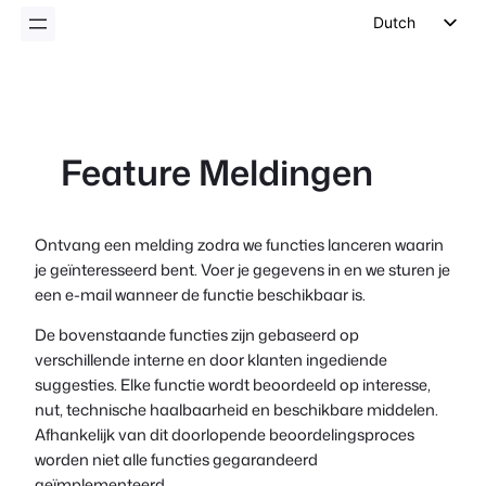
inhoud
Dutch
English
German
Spanish
Feature Meldingen
Italian
Portuguese
French
Ontvang een melding zodra we functies lanceren waarin
je geïnteresseerd bent. Voer je gegevens in en we sturen je
Polish
een e-mail wanneer de functie beschikbaar is.
Czech
De bovenstaande functies zijn gebaseerd op
Greek
verschillende interne en door klanten ingediende
suggesties. Elke functie wordt beoordeeld op interesse,
nut, technische haalbaarheid en beschikbare middelen.
Afhankelijk van dit doorlopende beoordelingsproces
worden niet alle functies gegarandeerd
geïmplementeerd.