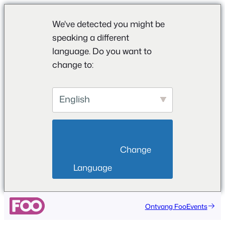
We've detected you might be
speaking a different
language. Do you want to
change to:
English
                        Change 
Language                    
Ga
Ontvang FooEvents
naar
de