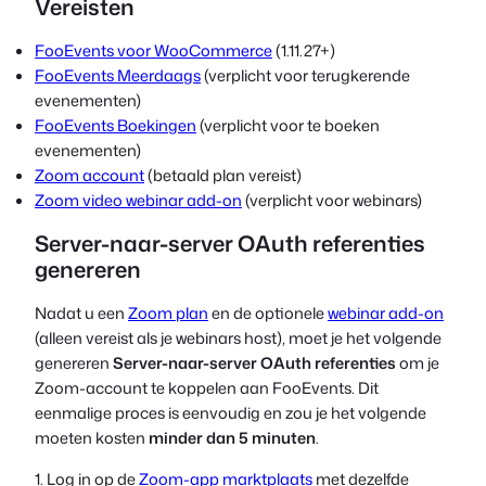
Vereisten
FooEvents voor WooCommerce
(
1.11.27+
)
FooEvents Meerdaags
(verplicht voor terugkerende
evenementen)
FooEvents Boekingen
(verplicht voor te boeken
evenementen)
Zoom account
(betaald plan vereist)
Zoom video webinar add-on
(verplicht voor webinars)
Server-naar-server OAuth referenties
genereren
Nadat u een
Zoom plan
en de optionele
webinar add-on
(alleen vereist als je webinars host), moet je het volgende
genereren
Server-naar-server OAuth referenties
om je
Zoom-account te koppelen aan FooEvents. Dit
eenmalige proces is eenvoudig en zou je het volgende
moeten kosten
minder dan 5 minuten
.
1. Log in op de
Zoom-app marktplaats
met dezelfde