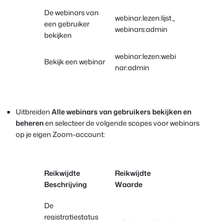
De webinars van
webinar:lezen:lijst_
een gebruiker
webinars:admin
bekijken
webinar:lezen:webi
Bekijk een webinar
nar:admin
Uitbreiden
Alle webinars van gebruikers bekijken en
beheren
en selecteer de volgende scopes voor webinars
op je eigen Zoom-account:
Reikwijdte
Reikwijdte
Beschrijving
Waarde
De
registratiestatus