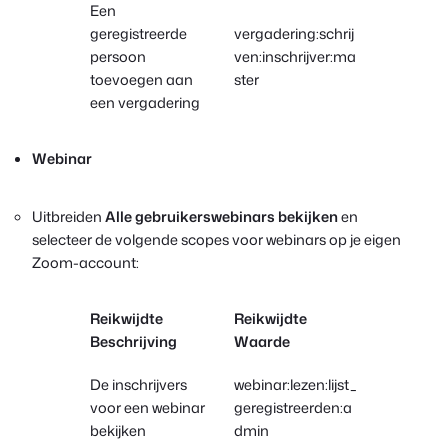
Een
geregistreerde
vergadering:schrij
persoon
ven:inschrijver:ma
toevoegen aan
ster
een vergadering
Webinar
Uitbreiden
Alle gebruikerswebinars bekijken
en
selecteer de volgende scopes voor webinars op je eigen
Zoom-account:
Reikwijdte
Reikwijdte
Beschrijving
Waarde
De inschrijvers
webinar:lezen:lijst_
voor een webinar
geregistreerden:a
bekijken
dmin