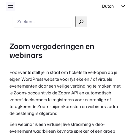
Dutch
English
Zoek
op
German
Spanish
Zoom vergaderingen en
Italian
webinars
Portuguese
French
FooEvents stelt je in staat om tickets te verkopen op je
Polish
eigen WordPress website voor fysieke en / of virtuele
Czech
evenementen door een veilige verbinding te maken met
je Zoom-account via de Zoom API en automatisch
Greek
vooraf deelnemers te registreren voor eenmalige of
terugkerende Zoom-bijeenkomsten en webinars zodra
de bestelling is afgerond.
Een webinar is een virtueel, live streaming video-
evenement waarbij een keynote spreker, of een groep