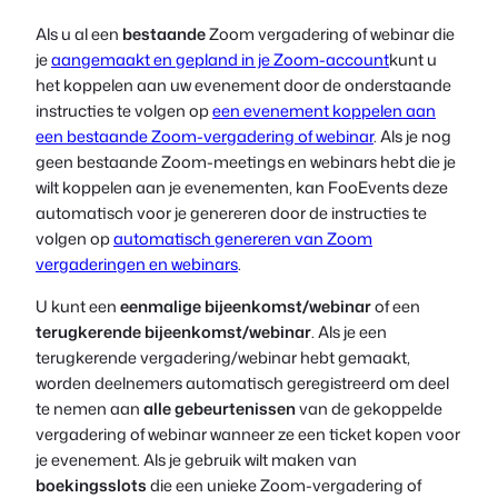
Als u al een
bestaande
Zoom vergadering of webinar die
je
aangemaakt en gepland in je Zoom-account
kunt u
het koppelen aan uw evenement door de onderstaande
instructies te volgen op
een evenement koppelen aan
een bestaande Zoom-vergadering of webinar
. Als je nog
geen bestaande Zoom-meetings en webinars hebt die je
wilt koppelen aan je evenementen, kan FooEvents deze
automatisch voor je genereren door de instructies te
volgen op
automatisch genereren van Zoom
vergaderingen en webinars
.
U kunt een
eenmalige bijeenkomst/webinar
of een
terugkerende bijeenkomst/webinar
. Als je een
terugkerende vergadering/webinar hebt gemaakt,
worden deelnemers automatisch geregistreerd om deel
te nemen aan
alle gebeurtenissen
van de gekoppelde
vergadering of webinar wanneer ze een ticket kopen voor
je evenement. Als je gebruik wilt maken van
boekingsslots
die een unieke Zoom-vergadering of