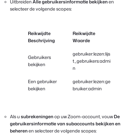
Uitbreiden
Alle gebruikersinformatie bekijken
en
selecteer de volgende scopes:
Reikwijdte
Reikwijdte
Beschrijving
Waarde
gebruiker:lezen:lijs
Gebruikers
t_gebruikers:admi
bekijken
n
Een gebruiker
gebruiker:lezen:ge
bekijken
bruiker:admin
Als u
subrekeningen
op uw Zoom-account, vouw
De
gebruikersinformatie van subaccounts bekijken en
beheren
en selecteer de volgende scopes: