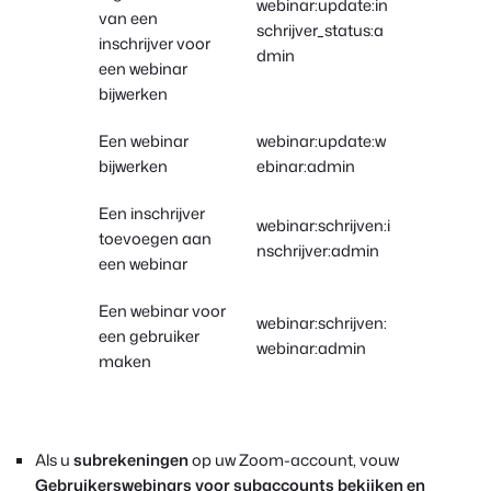
webinar:update:in
van een
schrijver_status:a
inschrijver voor
dmin
een webinar
bijwerken
Een webinar
webinar:update:w
bijwerken
ebinar:admin
Een inschrijver
webinar:schrijven:i
toevoegen aan
nschrijver:admin
een webinar
Een webinar voor
webinar:schrijven:
een gebruiker
webinar:admin
maken
Als u
subrekeningen
op uw Zoom-account, vouw
Gebruikerswebinars voor subaccounts bekijken en