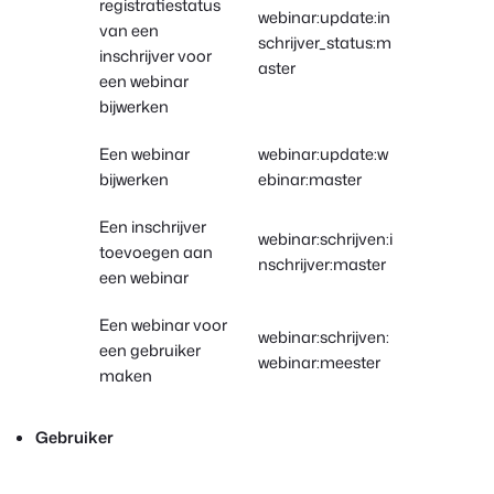
registratiestatus
webinar:update:in
van een
schrijver_status:m
inschrijver voor
aster
een webinar
bijwerken
Een webinar
webinar:update:w
bijwerken
ebinar:master
Een inschrijver
webinar:schrijven:i
toevoegen aan
nschrijver:master
een webinar
Een webinar voor
webinar:schrijven:
een gebruiker
webinar:meester
maken
Gebruiker