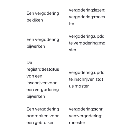
vergadering:lezen:
Een vergadering
vergadering:mees
bekijken
ter
vergadering:upda
Een vergadering
te:vergadering:ma
bijwerken
ster
De
registratiestatus
vergadering:upda
van een
te:inschrijver_stat
inschrijver voor
us:master
een vergadering
bijwerken
Een vergadering
vergadering:schrij
aanmaken voor
ven:vergadering:
een gebruiker
meester