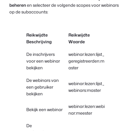
beheren
en selecteer de volgende scopes voor webinars
op de subaccounts:
Reikwijdte
Reikwijdte
Beschrijving
Waarde
De inschrijvers
webinar:lezen:lijst_
voor een webinar
geregistreerden:m
bekijken
aster
De webinars van
webinar:lezen:lijst_
een gebruiker
webinars:master
bekijken
webinar:lezen:webi
Bekijk een webinar
nar:meester
De