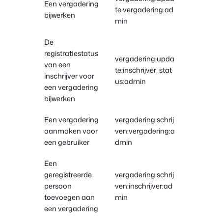
Een vergadering
te:vergadering:ad
bijwerken
min
De
registratiestatus
vergadering:upda
van een
te:inschrijver_stat
inschrijver voor
us:admin
een vergadering
bijwerken
Een vergadering
vergadering:schrij
aanmaken voor
ven:vergadering:a
een gebruiker
dmin
Een
geregistreerde
vergadering:schrij
persoon
ven:inschrijver:ad
toevoegen aan
min
een vergadering