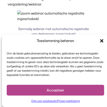
vergadering/webinar.
Eenmalig webinar met automatische registratie
van deelnemers ingeschakeld
Toestemming beheren
Om de beste gebruikerservaring te bieden, gebruiken we technologieën
zoals cookies om apparaatinformatie op te slaan en/of te openen. Door
toestemming te geven voor deze technologieën kunnen we gegevens zoals
Terugkerend webinar met automatische
surfgedrag of unieke ID's op deze site verwerken. Als u geen toestemming
registratie van deelnemers ingeschakeld
geeft of uw toestemming intrekt, kan dit negatieve gevolgen hebben voor
bepaalde functies en kenmerken.
Klik op de
Update
knop rechtsboven in het
scherm om de wijzigingen door te voeren. Je
evenement is nu succesvol
gekoppeld
naar de
Accepteer
geselecteerde
Zoom vergadering/webinar
.
Opt-out voorkeuren
Privacyverklaring
Het is
erg belangrijk
Als je besluit om de naam,