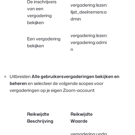
De inschrijvers
vergadering:lezen:
van een
lijst_deelnemers:a
vergadering
dmin
bekijken
vergadering:lezen:
Een vergadering
vergadering:admi
bekijken
n
Uitbreiden
Alle gebruikersvergaderingen bekijken en
beheren
en selecteer de volgende scopes voor
vergaderingen op je eigen Zoom-account:
Reikwijdte
Reikwijdte
Beschrijving
Waarde
vergadering:upda