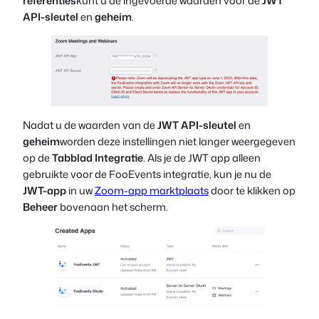
referenties
kunt u de ingevoerde waarden voor de
JWT
API-sleutel
en
geheim
.
Nadat u de waarden van de
JWT API-sleutel
en
geheim
worden deze instellingen niet langer weergegeven
op de
Tabblad Integratie
. Als je de JWT app alleen
gebruikte voor de FooEvents integratie, kun je nu de
JWT-app
in uw
Zoom-app marktplaats
door te klikken op
Beheer
bovenaan het scherm.