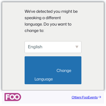
We've detected you might be
speaking a different
language. Do you want to
change to:
English
                        Change 
Language                    
Vai
Ottieni FooEvents
al
contenuto