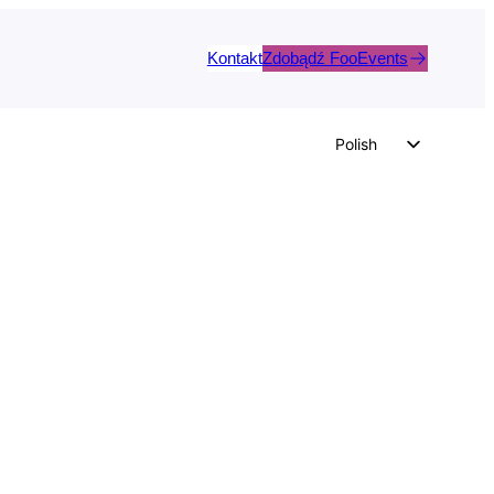
Kontakt
Zdobądź FooEvents
Polish
English
German
Dutch
Spanish
Italian
Portuguese
French
Czech
Greek