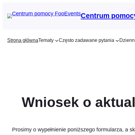
Przejdź
do
Centrum pomoc
treści
Strona główna
Tematy
Często zadawane pytania
Dzienn
Wniosek o aktual
Prosimy o wypełnienie poniższego formularza, a s