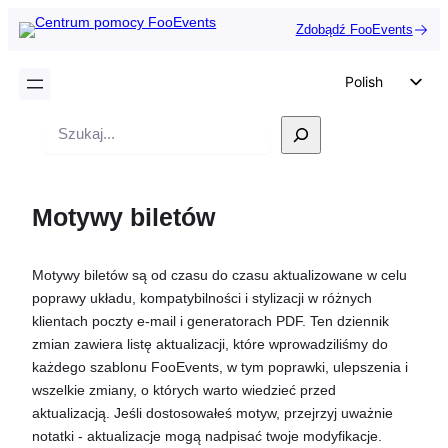
Zdobądź FooEvents
Polish
English
Wyszukiwanie
German
Dutch
Motywy biletów
Spanish
Italian
Motywy biletów są od czasu do czasu aktualizowane w celu
Portuguese
poprawy układu, kompatybilności i stylizacji w różnych
French
klientach poczty e-mail i generatorach PDF. Ten dziennik
zmian zawiera listę aktualizacji, które wprowadziliśmy do
Czech
każdego szablonu FooEvents, w tym poprawki, ulepszenia i
Greek
wszelkie zmiany, o których warto wiedzieć przed
aktualizacją. Jeśli dostosowałeś motyw, przejrzyj uważnie
notatki - aktualizacje mogą nadpisać twoje modyfikacje.