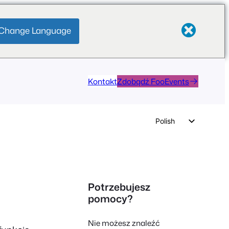
Change Language
Kontakt
Zdobądź FooEvents
Polish
English
German
Dutch
Potrzebujesz
Spanish
pomocy?
Italian
Nie możesz znaleźć
Portuguese