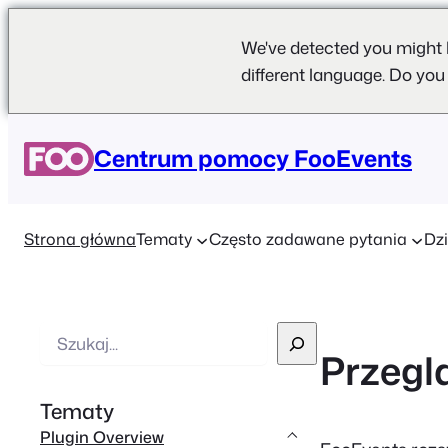
We've detected you might 
different language. Do you
Centrum pomocy FooEvents
Strona główna
Tematy
Często zadawane pytania
Dzi
W
Przegl
y
s
Tematy
z
Plugin Overview
u