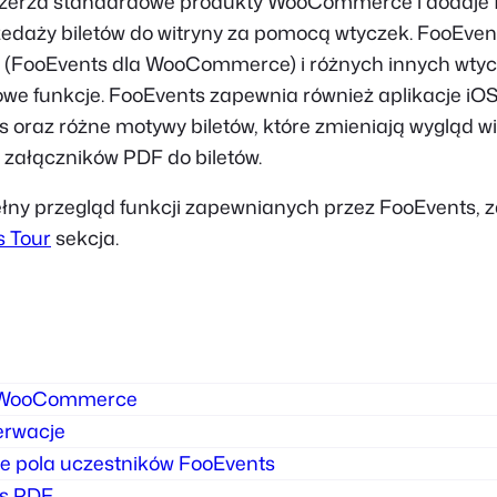
szerza standardowe produkty WooCommerce i dodaje 
zedaży biletów do witryny za pomocą wtyczek. FooEvent
i (FooEvents dla WooCommerce) i różnych innych wtyc
we funkcje. FooEvents zapewnia również aplikacje iOS
s oraz różne motywy biletów, które zmieniają wygląd w
 i załączników PDF do biletów.
łny przegląd funkcji zapewnianych przez FooEvents, z
s Tour
sekcja.
a WooCommerce
erwacje
e pola uczestników FooEvents
ts PDF