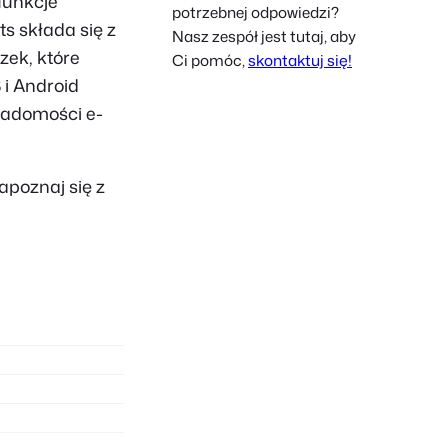
funkcje
potrzebnej odpowiedzi?
French
s składa się z
Nasz zespół jest tutaj, aby
Czech
zek, które
Ci pomóc,
skontaktuj się!
 i Android
Greek
iadomości e-
apoznaj się z